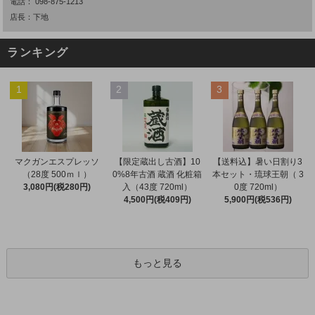
電話：
098-875-1213
店長：下地
ランキング
1
2
3
マクガンエスプレッソ
【限定蔵出し古酒】10
【送料込】暑い日割り3
（28度 500ｍｌ）
0%8年古酒 蔵酒 化粧箱
本セット・琉球王朝（ 3
3,080円(税280円)
入（43度 720ml）
0度 720ml）
4,500円(税409円)
5,900円(税536円)
もっと見る