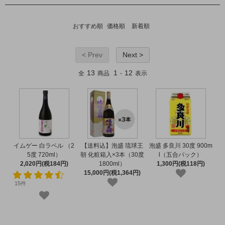
おすすめ順
価格順
新着順
< Prev
Next >
13
1
12
全
商品
-
表示
イムゲー 白ラベル （2
【送料込】泡盛 琉球王
泡盛 多良川 30度 900m
5度 720ml）
朝 化粧箱入×3本（30度
l（五合パック）
2,020円(税184円)
1800ml）
1,300円(税118円)
15,000円(税1,364円)
15件