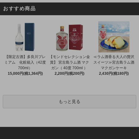
おすすめ商品
【限定古酒】多良川プレ
【モンドセレクション金
≪ラム酒香る大人の贅沢
ミアム 化粧箱入（42度
賞】 宮古島ラム酒 マク
スイーツ≫宮古島ラム酒
700ml）
ガン（ 40度 700ml ）
マクガンケーキ
15,000円(税1,364円)
2,200円(税200円)
2,430円(税180円)
もっと見る