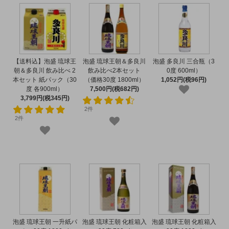
【送料込】泡盛 琉球王
泡盛 琉球王朝＆多良川
泡盛 多良川 三合瓶（3
朝＆多良川 飲み比べ 2
飲み比べ2本セット
0度 600ml）
本セット 紙パック（30
（価格30度 1800ml）
1,052円(税96円)
度 各900ml）
7,500円(税682円)
3,799円(税345円)
2件
2件
泡盛 琉球王朝 一升紙パ
泡盛 琉球王朝 化粧箱入
泡盛 琉球王朝 化粧箱入