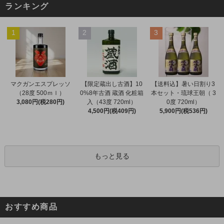
ランキング
1
2
3
マクガンエスプレッソ
【限定蔵出し古酒】10
【送料込】暑い日割り3
（28度 500ｍｌ）
0%8年古酒 蔵酒 化粧箱
本セット・琉球王朝（ 3
3,080円(税280円)
入（43度 720ml）
0度 720ml）
4,500円(税409円)
5,900円(税536円)
もっと見る
おすすめ商品