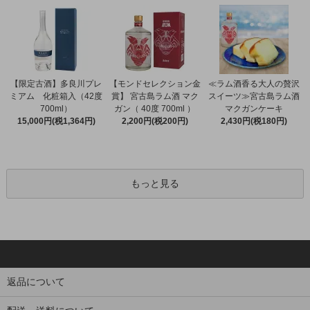
【限定古酒】多良川プレ
【モンドセレクション金
≪ラム酒香る大人の贅沢
ミアム 化粧箱入（42度
賞】 宮古島ラム酒 マク
スイーツ≫宮古島ラム酒
700ml）
ガン（ 40度 700ml ）
マクガンケーキ
15,000円(税1,364円)
2,200円(税200円)
2,430円(税180円)
もっと見る
返品について