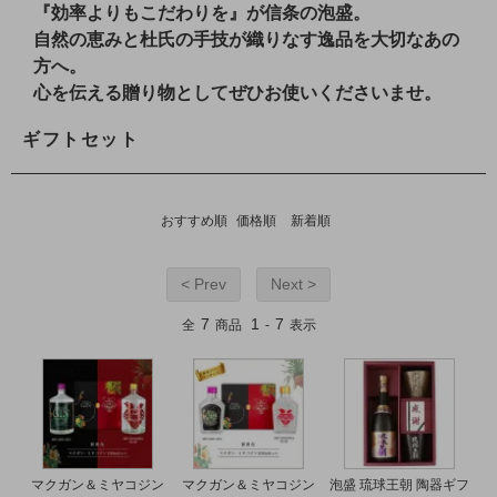
『効率よりもこだわりを』が信条の泡盛。
自然の恵みと杜氏の手技が織りなす逸品を大切なあの
方へ。
心を伝える贈り物としてぜひお使いくださいませ。
ギフトセット
おすすめ順
価格順
新着順
< Prev
Next >
7
1
7
全
商品
-
表示
マクガン＆ミヤコジン
マクガン＆ミヤコジン
泡盛 琉球王朝 陶器ギフ