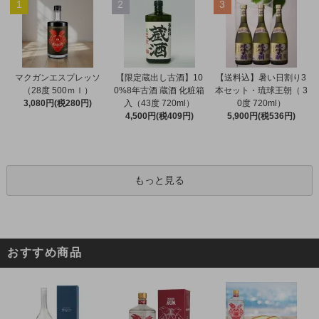
1
2
3
マクガンエスプレッソ
【限定蔵出し古酒】10
【送料込】暑い日割り3
（28度 500ｍｌ）
0%8年古酒 蔵酒 化粧箱
本セット・琉球王朝（ 3
3,080円(税280円)
入（43度 720ml）
0度 720ml）
4,500円(税409円)
5,900円(税536円)
もっと見る
おすすめ商品