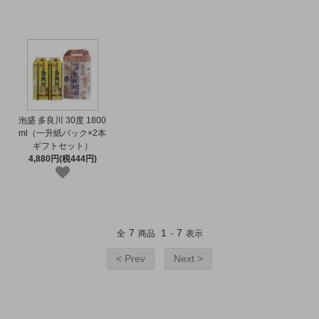
泡盛 多良川 30度 1800
ml（一升紙パック×2本
ギフトセット）
4,880円(税444円)
7
1
7
全
商品
-
表示
< Prev
Next >