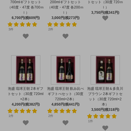
700mlギフトセット
200mlギフトセット
トセット（30度 720ｍ
（40度・47度 各700ｍ
（40度・47度 各200ｍ
ｌ）
ｌ）
ｌ）
3,750円(税341円)
6,700円(税609円)
3,000円(税273円)
3件
2件
泡盛 琉球王朝 2本ギフ
泡盛 琉球王朝 飲み比べ
泡盛 琉球王朝＆多良川
トセット（30度 720ml
ギフトべセット（30度
ブラウン 2本ギフトセ
×2本）
720ml×2本）
ット（30度 720ml×2
4,200円(税382円)
4,850円(税441円)
本）
3,500円(税318円)
1件
2件
1件