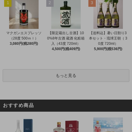
1
2
3
マクガンエスプレッソ
【限定蔵出し古酒】10
【送料込】暑い日割り3
（28度 500ｍｌ）
0%8年古酒 蔵酒 化粧箱
本セット・琉球王朝（ 3
3,080円(税280円)
入（43度 720ml）
0度 720ml）
4,500円(税409円)
5,900円(税536円)
もっと見る
おすすめ商品