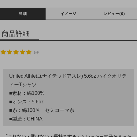
詳細
イメージ
レビュー(0)
商品詳細
1件
United Athle(ユナイテッドアスレ) 5.6oz ハイクオリテ
ィーTシャツ
■素材：綿100%
■オンス：5.6oz
■糸：綿100％ セミコーマ糸
■製造：CHINA
「よれない・透けない・長持ちする」
といった三拍子そろった