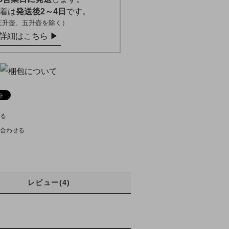
着は
発送後2～4日
です。
三升壺、五升壺を除く）
詳細はこちら ▶︎
る
合わせる
レビュー(4)