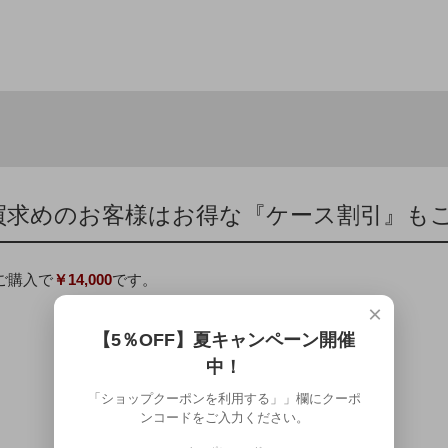
買求めのお客様はお得な『ケース割引』も
のご購入で
￥14,000
です。
×
【5％OFF】夏キャンペーン開催
中！
「ショップクーポンを利用する」」欄にクーポ
ンコードをご入力ください。