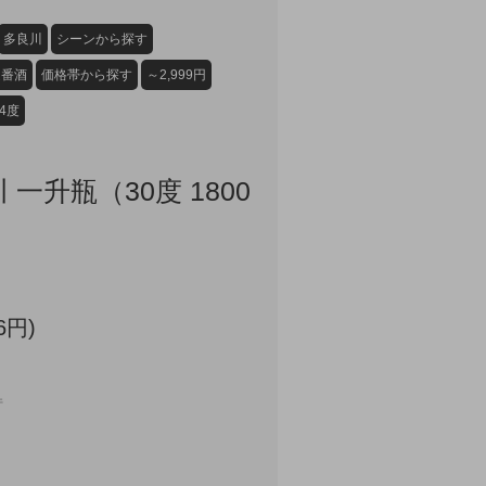
多良川
シーンから探す
定番酒
価格帯から探す
～2,999円
34度
 一升瓶（30度 1800
6円)
件