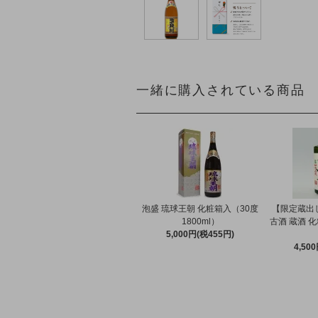
一緒に購入されている商品
泡盛 琉球王朝 化粧箱入（30度
【限定蔵出し
1800ml）
古酒 蔵酒 化
5,000円(税455円)
4,50