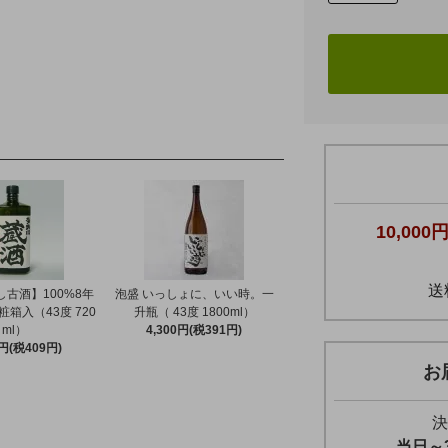
10,000
送
古酒】100%8年
泡盛 いっしょに、いい時。一
粧箱入（43度 720
升瓶（ 43度 1800ml）
ml）
4,300円(税391円)
0円(税409円)
お
決
当日～