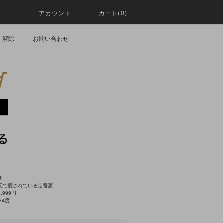
アカウント
カート(0)
・解除
お問い合わせ
川
元で愛されている定番酒
,999円
34度