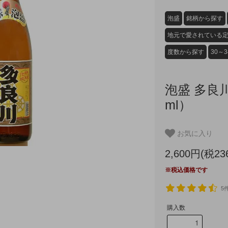
泡盛
銘柄から探す
地元で愛されている
度数から探す
30～
泡盛 多良川
ml）
お気に入り
2,600円(税23
※税込価格です
5
購入数