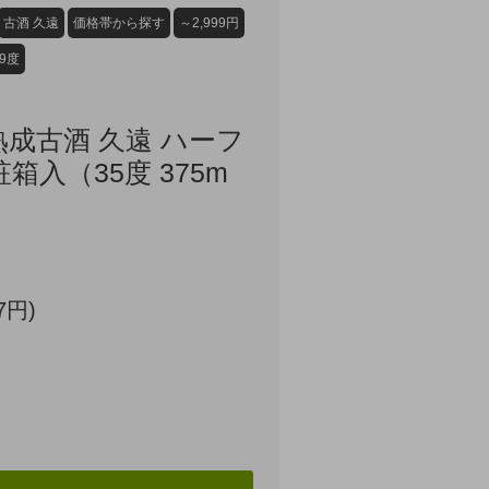
古酒 久遠
価格帯から探す
～2,999円
39度
熟成古酒 久遠 ハーフ
箱入（35度 375m
7円)