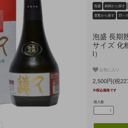
泡盛
銘柄から探す
度数から探す
35～
泡盛 長期
サイズ 化粧
l）
お気に入り
2,500円(税22
※税込価格です
購入数