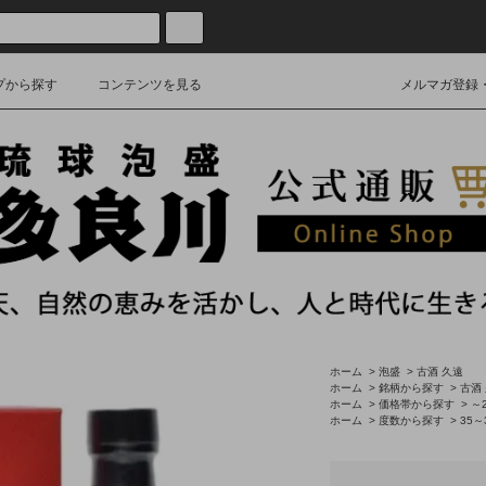
プから探す
コンテンツを見る
メルマガ登録
ホーム
>
泡盛
>
古酒 久遠
ホーム
>
銘柄から探す
>
古酒
ホーム
>
価格帯から探す
>
～2
ホーム
>
度数から探す
>
35～