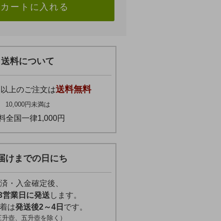
カートに入れる
送料について
円
送料無料
以上のご注文は
10,000円未満は
料全国一律1,000円
届けまでの日にち
済・入金確定後、
3営業日に発送
します。
着は
発送後2～4日
です。
三升壺、五升壺を除く）