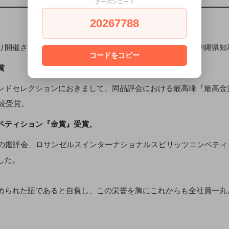
クーポンコード
20267788
り開催されております泡盛鑑評会において最高賞である『沖縄県知
コードをコピー
賞
ンドセレクションにおきまして、同品評会における最高峰『最高金
連続受賞。
ペティション『金賞』受賞。
スの鑑評会、ロサンゼルスインターナショナルスピリッツコンペテ
した。
められた証であると自負し、この栄誉を胸にこれからも全社員一丸