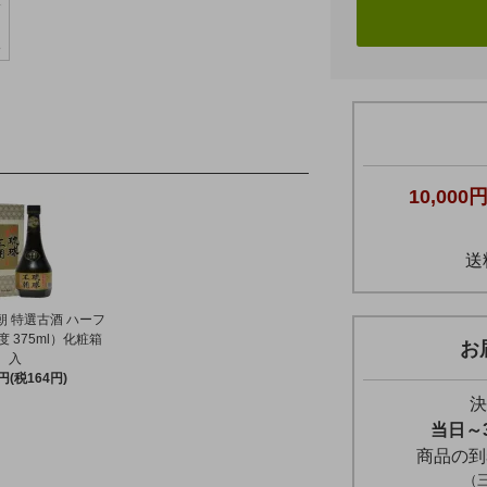
10,000
送
朝 特選古酒 ハーフ
 375ml）化粧箱
お
入
0円(税164円)
決
当日～
商品の到
（