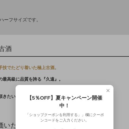
ハーフサイズです。
古酒
手技でたどり着いた極上古酒。
の最高級に品質を誇る『久遠』。
×
頂きたい逸品です。
【5％OFF】夏キャンペーン開催
中！
「ショップクーポンを利用する」」欄にクーポ
ンコードをご入力ください。
価いただいております。