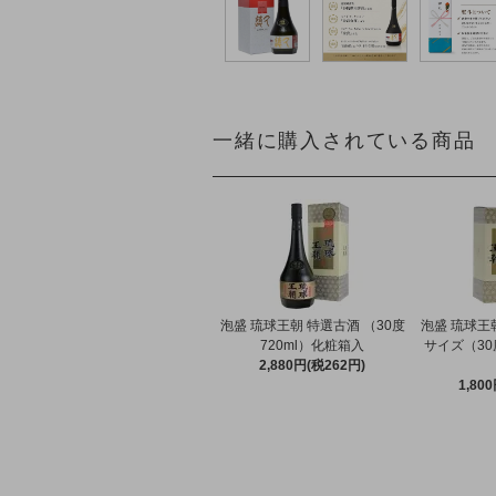
一緒に購入されている商品
泡盛 琉球王朝 特選古酒 （30度
泡盛 琉球王
720ml）化粧箱入
サイズ（30度
2,880円(税262円)
1,80