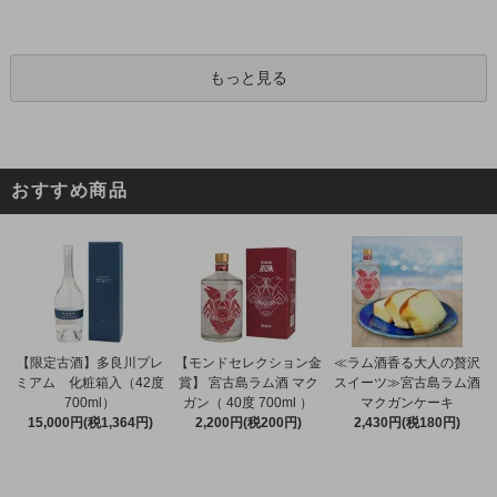
もっと見る
おすすめ商品
【限定古酒】多良川プレ
【モンドセレクション金
≪ラム酒香る大人の贅沢
ミアム 化粧箱入（42度
賞】 宮古島ラム酒 マク
スイーツ≫宮古島ラム酒
700ml）
ガン（ 40度 700ml ）
マクガンケーキ
15,000円(税1,364円)
2,200円(税200円)
2,430円(税180円)