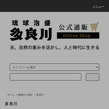
メニュー
ホーム
>
銘柄から探す
>
多良川
多良川