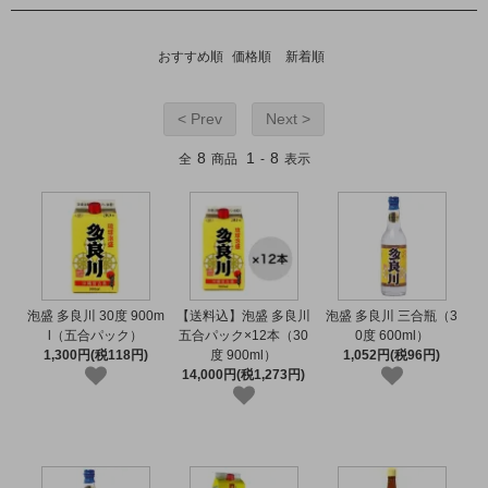
おすすめ順
価格順
新着順
< Prev
Next >
8
1
8
全
商品
-
表示
泡盛 多良川 30度 900m
【送料込】泡盛 多良川
泡盛 多良川 三合瓶（3
l（五合パック）
五合パック×12本（30
0度 600ml）
1,300円(税118円)
度 900ml）
1,052円(税96円)
14,000円(税1,273円)