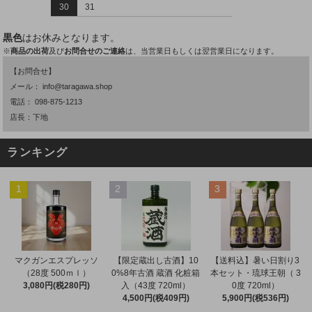
30
31
黒色
はお休みとなります。
※
商品の出荷
及び
お問合せのご連絡
は、当営業日もしくは翌営業日になります。
【お問合せ】
メール：
info@taragawa.shop
電話：
098-875-1213
店長：下地
ランキング
1
2
3
マクガンエスプレッソ
【限定蔵出し古酒】10
【送料込】暑い日割り3
（28度 500ｍｌ）
0%8年古酒 蔵酒 化粧箱
本セット・琉球王朝（ 3
3,080円(税280円)
入（43度 720ml）
0度 720ml）
4,500円(税409円)
5,900円(税536円)