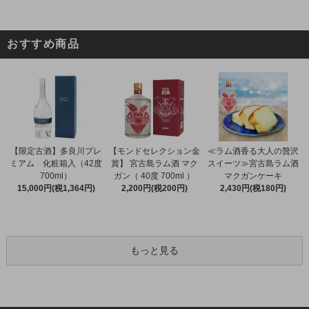
おすすめ商品
【限定古酒】多良川プレ
【モンドセレクション金
≪ラム酒香る大人の贅沢
ミアム 化粧箱入（42度
賞】 宮古島ラム酒 マク
スイーツ≫宮古島ラム酒
700ml）
ガン（ 40度 700ml ）
マクガンケーキ
15,000円(税1,364円)
2,200円(税200円)
2,430円(税180円)
もっと見る