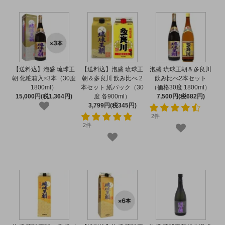
【送料込】泡盛 琉球王
【送料込】泡盛 琉球王
泡盛 琉球王朝＆多良川
朝 化粧箱入×3本（30度
朝＆多良川 飲み比べ 2
飲み比べ2本セット
1800ml）
本セット 紙パック（30
（価格30度 1800ml）
15,000円(税1,364円)
度 各900ml）
7,500円(税682円)
3,799円(税345円)
2件
2件