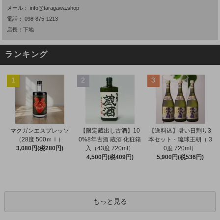
メール：
info@taragawa.shop
電話：
098-875-1213
店長：下地
ランキング
1
2
3
マクガンエスプレッソ
【限定蔵出し古酒】10
【送料込】暑い日割り3
（28度 500ｍｌ）
0%8年古酒 蔵酒 化粧箱
本セット・琉球王朝（ 3
3,080円(税280円)
入（43度 720ml）
0度 720ml）
4,500円(税409円)
5,900円(税536円)
もっと見る