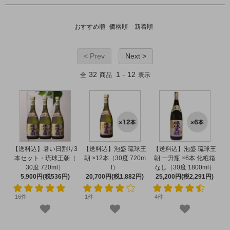
おすすめ順
価格順
新着順
< Prev
Next >
32
1
12
全
商品
-
表示
【送料込】暑い日割り3
【送料込】泡盛 琉球王
【送料込】泡盛 琉球王
本セット・琉球王朝（
朝 ×12本（30度 720m
朝 一升瓶 ×6本 化粧箱
30度 720ml）
l）
なし（30度 1800ml）
5,900円(税536円)
20,700円(税1,882円)
25,200円(税2,291円)
16件
1件
4件