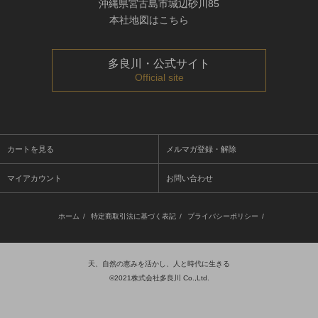
沖縄県宮古島市城辺砂川85
本社地図はこちら
多良川・公式サイト
Official site
カートを見る
メルマガ登録・解除
マイアカウント
お問い合わせ
ホーム
/
特定商取引法に基づく表記
/
プライバシーポリシー
/
天、自然の恵みを活かし、人と時代に生きる
©2021株式会社多良川 Co.,Ltd.