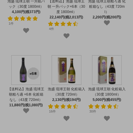
泡盛 琉球王朝 一升紙パ
【送料込】泡盛 琉球王
泡盛 琉球王朝粗ろ過 化
ック（30度 1800ml）
朝 一升パック×6本（30
粧箱なし（43度 720m
4,100円(税373円)
度 1800ml）
l）
22,140円(税2,013円)
2,200円(税200円)
1件
4件
【送料込】泡盛 琉球王
泡盛 琉球王朝 化粧箱入
泡盛 琉球王朝 化粧箱入
朝粗ろ過 ×6本 化粧箱
（30度 720ml）
（30度 1800ml）
なし（43度 720ml）
2,130円(税194円)
5,000円(税455円)
11,880円(税1,080円)
16件
30件