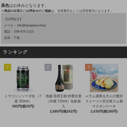
黒色
はお休みとなります。
※
商品の出荷
及び
お問合せのご連絡
は、当営業日もしくは翌営業日になります。
【お問合せ】
メール：
info@taragawa.shop
電話：
098-875-1213
店長：下地
ランキング
1
2
3
ミヤコジンソーダ缶 （7
泡盛 琉球王朝 特選古酒
≪ラム酒香る大人の贅沢
度 350ml）
（30度 720ml）化粧箱
スイーツ≫宮古島ラム酒
385円(税35円)
入
マクガンケーキ
2,880円(税262円)
2,430円(税180円)