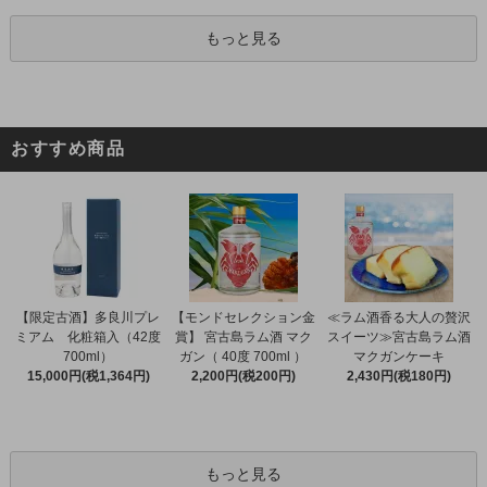
もっと見る
おすすめ商品
【限定古酒】多良川プレ
【モンドセレクション金
≪ラム酒香る大人の贅沢
ミアム 化粧箱入（42度
賞】 宮古島ラム酒 マク
スイーツ≫宮古島ラム酒
700ml）
ガン（ 40度 700ml ）
マクガンケーキ
15,000円(税1,364円)
2,200円(税200円)
2,430円(税180円)
もっと見る