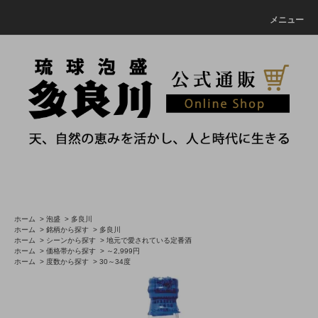
メニュー
ホーム
>
泡盛
>
多良川
ホーム
>
銘柄から探す
>
多良川
ホーム
>
シーンから探す
>
地元で愛されている定番酒
ホーム
>
価格帯から探す
>
～2,999円
ホーム
>
度数から探す
>
30～34度