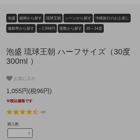
泡盛
銘柄から探す
琉球王朝
シーンから探す
沖縄旅行のお土産に
価格帯から探す
～2,999円
度数から探す
30～34度
泡盛 琉球王朝 ハーフサイズ（30度
300ml ）
お気に入り
1,055円(税96円)
※税込価格です
4件
購入数