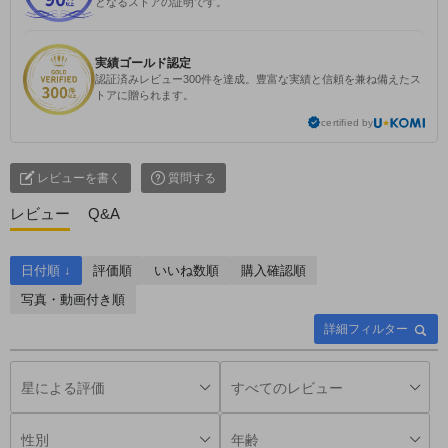
となるストアの証明です。
実績ゴールド認定
認証済みレビュー300件を達成。豊富な実績と信頼を兼ね備えたス
トアに贈られます。
certified by
レビューを書く
質問する
レビュー
Q&A
日付順 ↓
評価順
いいね数順
購入確認順
写真・動画付き順
詳細フィルター