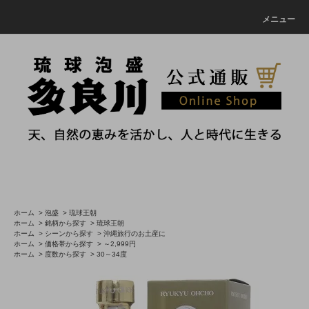
メニュー
ホーム
>
泡盛
>
琉球王朝
ホーム
>
銘柄から探す
>
琉球王朝
ホーム
>
シーンから探す
>
沖縄旅行のお土産に
ホーム
>
価格帯から探す
>
～2,999円
ホーム
>
度数から探す
>
30～34度