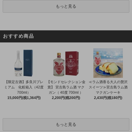
もっと見る
おすすめ商品
【限定古酒】多良川プレ
【モンドセレクション金
≪ラム酒香る大人の贅沢
ミアム 化粧箱入（42度
賞】 宮古島ラム酒 マク
スイーツ≫宮古島ラム酒
700ml）
ガン（ 40度 700ml ）
マクガンケーキ
15,000円(税1,364円)
2,200円(税200円)
2,430円(税180円)
もっと見る