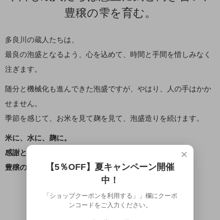
豊穣の雫を育む。
多良川の蔵人たちは、
最良の泡盛となるよう、心を込めて、時間と手間を惜しみなく
注ぎます。
随分と機械化も進んできた泡盛ですが、やはり、人の手はかか
せません。
季節を感じて、お米を見て麹を見て、泡盛造りを続けます。
米に、水に、麹に。
×
感謝と敬意と愛を込め、今日も蔵人たちは
【5％OFF】夏キャンペーン開催
豊穣の雫を育んでおります。
中！
「ショップクーポンを利用する」」欄にクーポ
ンコードをご入力ください。