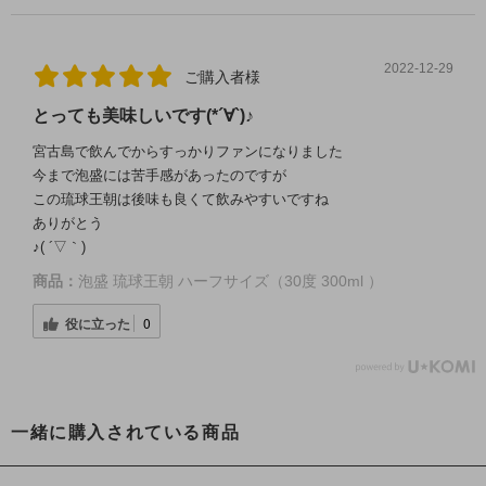
2022-12-29
ご購入者様
とっても美味しいです(*´∀`)♪
宮古島で飲んでからすっかりファンになりました
今まで泡盛には苦手感があったのですが
この琉球王朝は後味も良くて飲みやすいですね
ありがとう
♪( ´▽｀)
商品：
泡盛 琉球王朝 ハーフサイズ（30度 300ml ）
役に立った
0
一緒に購入されている商品