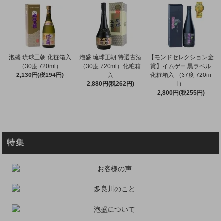
泡盛 琉球王朝 化粧箱入
泡盛 琉球王朝 特選古酒
【モンドセレクション金
（30度 720ml）
（30度 720ml）化粧箱
賞】イムゲー 黒ラベル
2,130円(税194円)
入
化粧箱入 （37度 720m
2,880円(税262円)
l）
2,800円(税255円)
特集