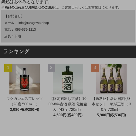
黒色
はお休みとなります。
※
商品の出荷
及び
お問合せのご連絡
は、当営業日もしくは翌営業日になります。
【お問合せ】
メール：
info@taragawa.shop
電話：
098-875-1213
店長：下地
ランキング
1
2
3
マクガンエスプレッソ
【限定蔵出し古酒】10
【送料込】暑い日割り3
（28度 500ｍｌ）
0%8年古酒 蔵酒 化粧箱
本セット・琉球王朝（ 3
3,080円(税280円)
入（43度 720ml）
0度 720ml）
4,500円(税409円)
5,900円(税536円)