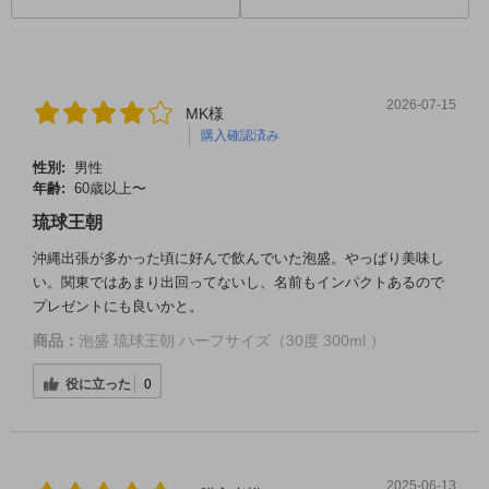
2026-07-15
MK様
購入確認済み
性別:
男性
年齢:
60歳以上〜
琉球王朝
沖縄出張が多かった頃に好んで飲んでいた泡盛。やっぱり美味し
い。関東ではあまり出回ってないし、名前もインパクトあるので
プレゼントにも良いかと。
商品：
泡盛 琉球王朝 ハーフサイズ（30度 300ml ）
役に立った
0
2025-06-13