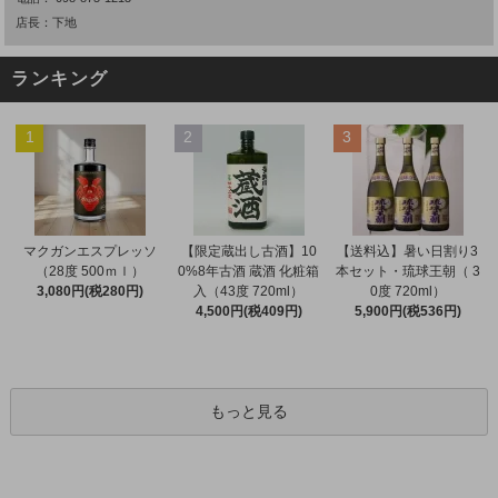
店長：下地
ランキング
1
2
3
マクガンエスプレッソ
【限定蔵出し古酒】10
【送料込】暑い日割り3
（28度 500ｍｌ）
0%8年古酒 蔵酒 化粧箱
本セット・琉球王朝（ 3
3,080円(税280円)
入（43度 720ml）
0度 720ml）
4,500円(税409円)
5,900円(税536円)
もっと見る