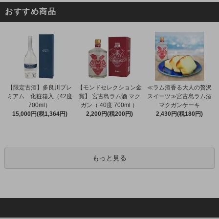
おすすめ商品
【限定古酒】多良川プレ
【モンドセレクション金
≪ラム酒香る大人の贅沢
ミアム 化粧箱入（42度
賞】 宮古島ラム酒 マク
スイーツ≫宮古島ラム酒
700ml）
ガン（ 40度 700ml ）
マクガンケーキ
15,000円(税1,364円)
2,200円(税200円)
2,430円(税180円)
もっと見る