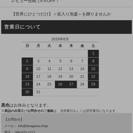
レビュー投稿で5％OFF！
【世界にひとつだけ】＜壺入り泡盛＞を贈りませんか
営業日について
2026年8月
日
月
火
水
木
金
土
1
2
3
4
5
6
7
8
9
10
11
12
13
14
15
16
17
18
19
20
21
22
23
24
25
26
27
28
29
30
31
黒色
はお休みとなります。
※
商品の出荷
及び
お問合せのご連絡
は、当営業日もしくは翌営業日になります。
【お問合せ】
メール：
info@taragawa.shop
電話：
098-875-1213