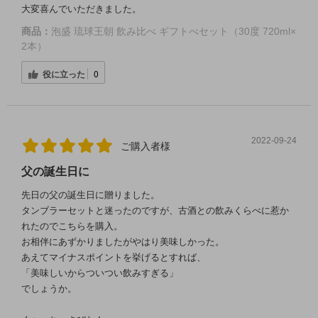
大変喜んでいただきました。
商品：
泡盛 琉球王朝 飲み比べ ギフトべセット（30度 720ml×
2本）
役に立った
0
2022-09-24
ご購入者様
父の誕生日に
先日の父の誕生日に贈りました。
タンブラーセットと迷ったのですが、古酒との飲みくらべに惹か
れたのでこちらを購入。
お相伴にあずかりましたがやはり美味しかった。
あえてマイナスポイントを挙げるとすれば、
「美味しいからついつい飲みすぎる」
でしょうか。