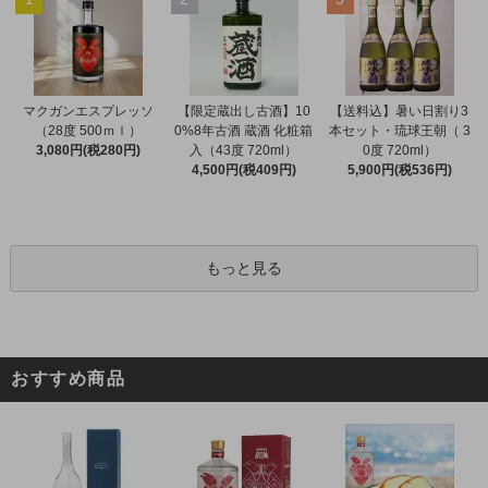
マクガンエスプレッソ
【限定蔵出し古酒】10
【送料込】暑い日割り3
（28度 500ｍｌ）
0%8年古酒 蔵酒 化粧箱
本セット・琉球王朝（ 3
3,080円(税280円)
入（43度 720ml）
0度 720ml）
4,500円(税409円)
5,900円(税536円)
もっと見る
おすすめ商品