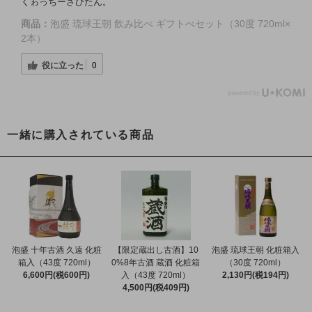
くゎっちーさびたん。
商品：
泡盛 琉球王朝 飲み比べ ギフトべセット（30度 720ml×
2本）
役に立った
0
一緒に購入されている商品
泡盛 十年古酒 久遠 化粧
【限定蔵出し古酒】10
泡盛 琉球王朝 化粧箱入
箱入（43度 720ml）
0%8年古酒 蔵酒 化粧箱
（30度 720ml）
6,600円(税600円)
入（43度 720ml）
2,130円(税194円)
4,500円(税409円)