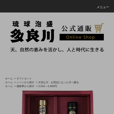
メニュー
ホーム
>
ギフトセット
ホーム
>
シーンから探す
>
大切な方、お世話になった方へ贈る
ホーム
>
価格帯から探す
>
3,000～4,999円