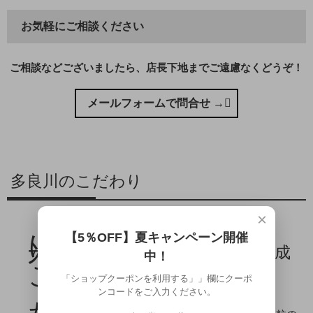
お気軽にご相談ください
ご相談などございましたら、店長下地までご遠慮なくどうぞ！
メールフォームで問合せ →
多良川のこだわり
×
米にこだわる。
あくまで丸米使用。
【5％OFF】夏キャンペーン開催
それは、深みある古酒に熟成
中！
させるためのこだわり。
「ショップクーポンを利用する」」欄にクーポ
ンコードをご入力ください。