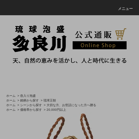
メニュー
ホーム
>
壺入り泡盛
ホーム
>
銘柄から探す
>
琉球王朝
ホーム
>
シーンから探す
>
大切な方、お世話になった方へ贈る
ホーム
>
価格帯から探す
>
20,000円以上