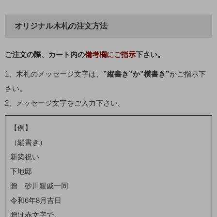
オリジナル木札の注文方法
ご注文の際、カート内の
備考欄にご指示
下さい。
1、木札のメッセージ文字は、
”縦書き”か”横書き”
かご指示下
さい。
2、メッセージ文字をご入力下さい。
【例】
（縦書き）
新築祝い
下地邸
贈 砂川親戚一同
令和6年8月吉日
贈は赤文字で。