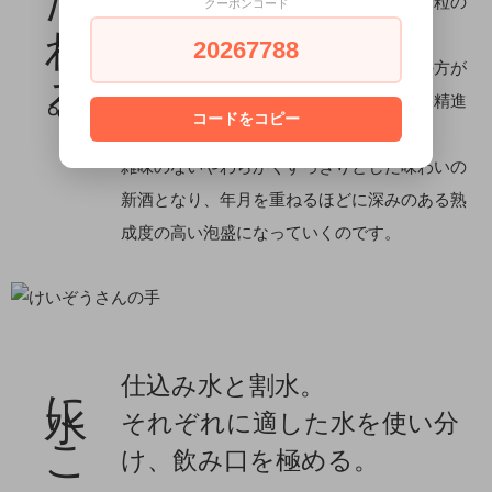
泡盛造りに使用するインディカ米には、米粒の
クーポンコード
ままの丸米と粒を砕いた砕米があります。
20267788
収穫量をあげるには、表面積の多い砕米の方が
適しているのですが、質の高い古酒造りに精進
コードをコピー
する多良川では、丸米を使用。
雑味のないやわらかくすっきりとした味わいの
新酒となり、年月を重ねるほどに深みのある熟
成度の高い泡盛になっていくのです。
仕込み水と割水。
それぞれに適した水を使い分
け、飲み口を極める。