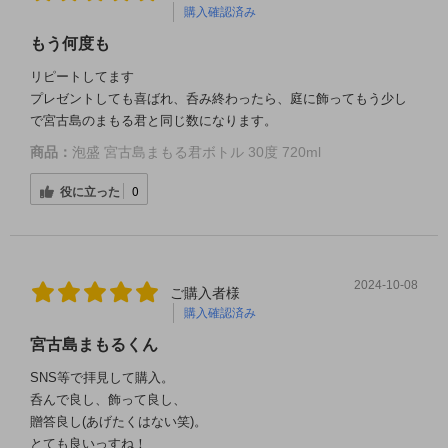
購入確認済み
もう何度も
リピートしてます
プレゼントしても喜ばれ、呑み終わったら、庭に飾ってもう少し
で宮古島のまもる君と同じ数になります。
商品：
泡盛 宮古島まもる君ボトル 30度 720ml
役に立った
0
2024-10-08
ご購入者様
購入確認済み
宮古島まもるくん
SNS等で拝見して購入。
呑んで良し、飾って良し、
贈答良し(あげたくはない笑)。
とても良いっすね！