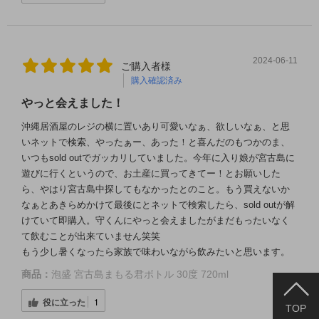
2024-06-11
ご購入者様
購入確認済み
やっと会えました！
沖縄居酒屋のレジの横に置いあり可愛いなぁ、欲しいなぁ、と思
いネットで検索、やったぁー、あった！と喜んだのもつかのま、
いつもsold outでガッカリしていました。今年に入り娘が宮古島に
遊びに行くというので、お土産に買ってきてー！とお願いした
ら、やはり宮古島中探してもなかったとのこと。もう買えないか
なぁとあきらめかけて最後にとネットで検索したら、sold outが解
けていて即購入。守くんにやっと会えましたがまだもったいなく
て飲むことが出来ていません笑笑
もう少し暑くなったら家族で味わいながら飲みたいと思います。
商品：
泡盛 宮古島まもる君ボトル 30度 720ml
役に立った
1
TOP