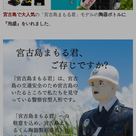
宮古島で大人気
の「宮古島まもる君」モデルの
陶器ボトルに
『泡盛』をいれました
。