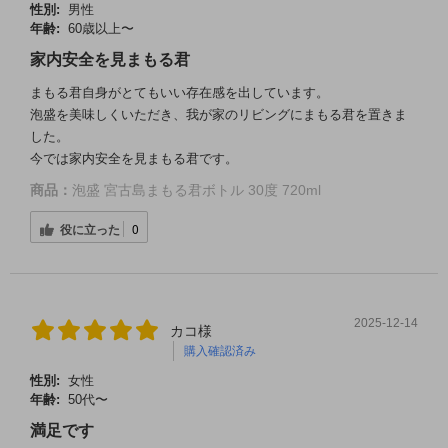
性別:
男性
年齢:
60歳以上〜
家内安全を見まもる君
まもる君自身がとてもいい存在感を出しています。
泡盛を美味しくいただき、我が家のリビングにまもる君を置きま
した。
今では家内安全を見まもる君です。
商品：
泡盛 宮古島まもる君ボトル 30度 720ml
役に立った
0
2025-12-14
カコ様
購入確認済み
性別:
女性
年齢:
50代〜
満足です