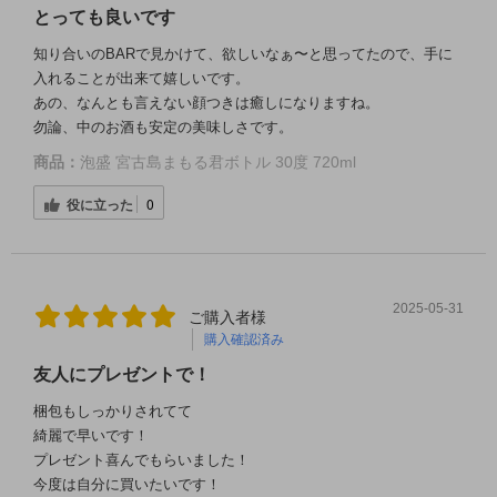
とっても良いです
知り合いのBARで見かけて、欲しいなぁ〜と思ってたので、手に
入れることが出来て嬉しいです。
あの、なんとも言えない顔つきは癒しになりますね。
勿論、中のお酒も安定の美味しさです。
商品：
泡盛 宮古島まもる君ボトル 30度 720ml
役に立った
0
2025-05-31
ご購入者様
購入確認済み
友人にプレゼントで！
梱包もしっかりされてて
綺麗で早いです！
プレゼント喜んでもらいました！
今度は自分に買いたいです！