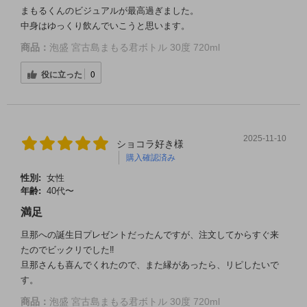
まもるくんのビジュアルが最高過ぎました。
中身はゆっくり飲んでいこうと思います。
商品：
泡盛 宮古島まもる君ボトル 30度 720ml
役に立った
0
2025-11-10
ショコラ好き様
購入確認済み
性別:
女性
年齢:
40代〜
満足
旦那への誕生日プレゼントだったんですが、注文してからすぐ来
たのでビックリでした‼️
旦那さんも喜んでくれたので、また縁があったら、リピしたいで
す。
商品：
泡盛 宮古島まもる君ボトル 30度 720ml