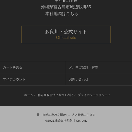
〒906-0108
沖縄県宮古島市城辺砂川85
本社地図はこちら
多良川・公式サイト
Official site
カートを見る
メルマガ登録・解除
マイアカウント
お問い合わせ
ホーム
/
特定商取引法に基づく表記
/
プライバシーポリシー
/
天、自然の恵みを活かし、人と時代に生きる
©2021株式会社多良川 Co.,Ltd.