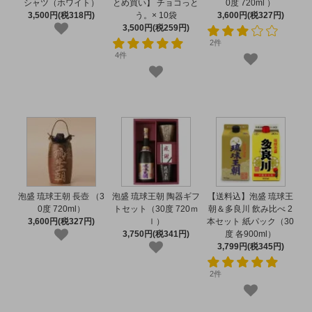
シャツ（ホワイト）
とめ買い】 チョコっと
0度 720ml ）
3,500円(税318円)
う。× 10袋
3,600円(税327円)
3,500円(税259円)
2件
4件
泡盛 琉球王朝 長壺 （3
泡盛 琉球王朝 陶器ギフ
【送料込】泡盛 琉球王
0度 720ml）
トセット（30度 720ｍ
朝＆多良川 飲み比べ 2
3,600円(税327円)
ｌ）
本セット 紙パック（30
3,750円(税341円)
度 各900ml）
3,799円(税345円)
2件