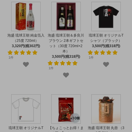
泡盛 琉球王朝 純金箔入
泡盛 琉球王朝＆多良川
琉球王朝 オリジナルT
（25度 720ml）
ブラウン 2本ギフトセ
シャツ（ブラック）
3,320円(税302円)
ット（30度 720ml×2
3,500円(税318円)
本）
3,500円(税318円)
1件
1件
1件
琉球王朝 オリジナルT
【ちょこっとお得！ま
泡盛 琉球王朝 丸壺 （3