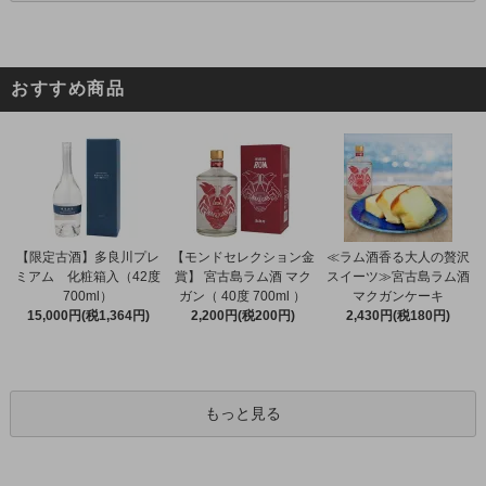
おすすめ商品
【限定古酒】多良川プレ
【モンドセレクション金
≪ラム酒香る大人の贅沢
ミアム 化粧箱入（42度
賞】 宮古島ラム酒 マク
スイーツ≫宮古島ラム酒
700ml）
ガン（ 40度 700ml ）
マクガンケーキ
15,000円(税1,364円)
2,200円(税200円)
2,430円(税180円)
もっと見る