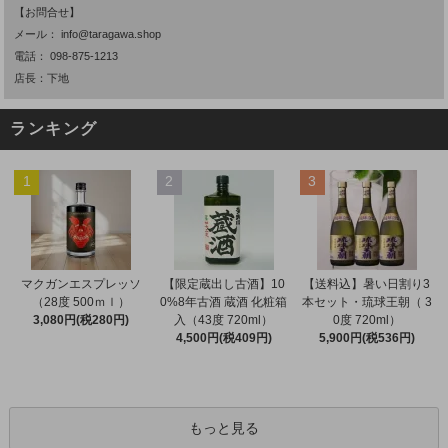
【お問合せ】
メール：
info@taragawa.shop
電話：
098-875-1213
店長：下地
ランキング
1
2
3
マクガンエスプレッソ
【限定蔵出し古酒】10
【送料込】暑い日割り3
（28度 500ｍｌ）
0%8年古酒 蔵酒 化粧箱
本セット・琉球王朝（ 3
3,080円(税280円)
入（43度 720ml）
0度 720ml）
4,500円(税409円)
5,900円(税536円)
もっと見る