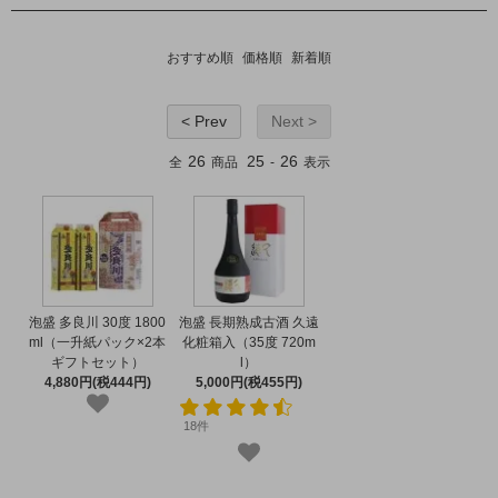
おすすめ順
価格順
新着順
< Prev
Next >
26
25
26
全
商品
-
表示
泡盛 多良川 30度 1800
泡盛 長期熟成古酒 久遠
ml（一升紙パック×2本
化粧箱入（35度 720m
ギフトセット）
l）
4,880円(税444円)
5,000円(税455円)
18件