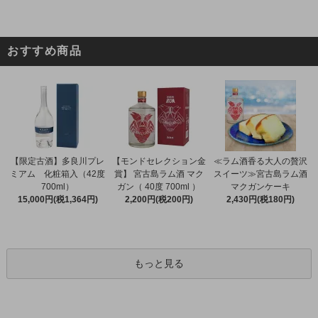
おすすめ商品
【限定古酒】多良川プレ
【モンドセレクション金
≪ラム酒香る大人の贅沢
ミアム 化粧箱入（42度
賞】 宮古島ラム酒 マク
スイーツ≫宮古島ラム酒
700ml）
ガン（ 40度 700ml ）
マクガンケーキ
15,000円(税1,364円)
2,200円(税200円)
2,430円(税180円)
もっと見る