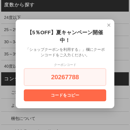
度数から探す
24度以下
×
25～29度
【5％OFF】夏キャンペーン開催
中！
30～34度
「ショップクーポンを利用する」」欄にクーポ
35～39度
ンコードをご入力ください。
クーポンコード
40度以上
20267788
コンテンツを見る
ご利用ガイド
コードをコピー
よくある質問／送料・納期・支払いのQ&A
梱包について