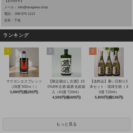
【お問合せ】
メール：
info@taragawa.shop
電話：
098-875-1213
店長：下地
ランキング
1
2
3
マクガンエスプレッソ
【限定蔵出し古酒】10
【送料込】暑い日割り3
（28度 500ｍｌ）
0%8年古酒 蔵酒 化粧箱
本セット・琉球王朝（ 3
3,080円(税280円)
入（43度 720ml）
0度 720ml）
4,500円(税409円)
5,900円(税536円)
もっと見る