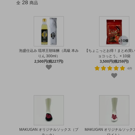
28
全
商品
泡盛仕込み 琉球王朝味醂（高級 本み
【ちょこっとお得！まとめ買い
りん 300ml）
ョコっとう。× 10袋
2,500円(税227円)
3,500円(税259円)
4件
MAKUGAN オリジナルソックス（ブ
MAKUGAN オリジナルソック