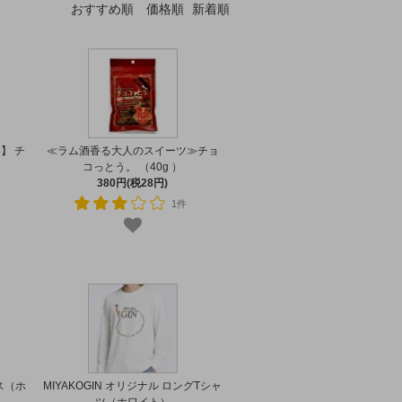
おすすめ順
価格順
新着順
】 チ
≪ラム酒香る大人のスイーツ≫チョ
コっとう。 （40g ）
380円(税28円)
1件
ス（ホ
MIYAKOGIN オリジナル ロングTシャ