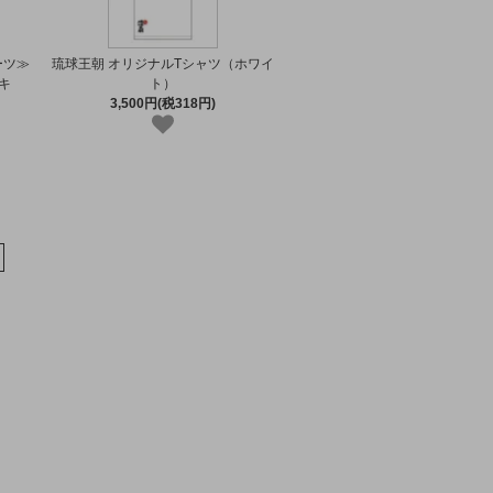
ーツ≫
琉球王朝 オリジナルTシャツ（ホワイ
キ
ト）
3,500円(税318円)