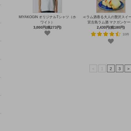
MIYAKOGIN オリジナルTシャツ（ホ
≪ラム酒香る大人の贅沢スイ
ワイト）
宮古島ラム酒 マクガンケー
3,000円(税273円)
2,430円(税180円)
10件
<
1
2
3
>