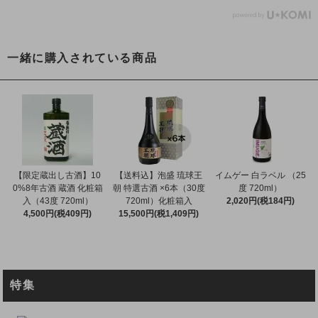
一緒に購入されている商品
【限定蔵出し古酒】10
【送料込】泡盛 琉球王
イムゲー 白ラベル （25
0%8年古酒 蔵酒 化粧箱
朝 特選古酒 ×6本（30度
度 720ml）
入（43度 720ml）
720ml）化粧箱入
2,020円(税184円)
4,500円(税409円)
15,500円(税1,409円)
特集