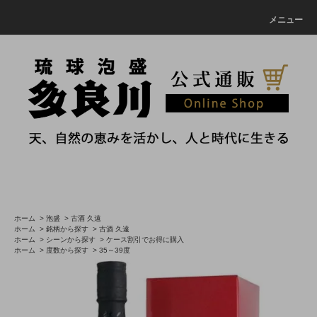
メニュー
ホーム
>
泡盛
>
古酒 久遠
ホーム
>
銘柄から探す
>
古酒 久遠
ホーム
>
シーンから探す
>
ケース割引でお得に購入
ホーム
>
度数から探す
>
35～39度