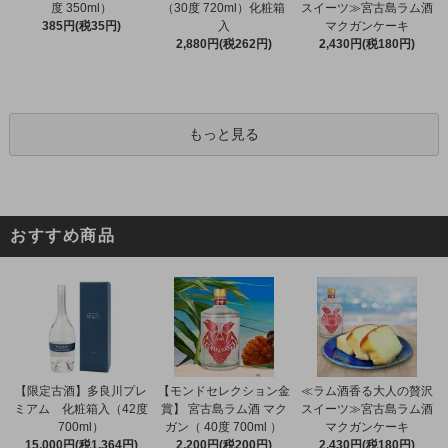
度 350ml）
（30度 720ml）化粧箱
スイーツ≫宮古島ラム酒
385円(税35円)
入
マクガンケーキ
2,880円(税262円)
2,430円(税180円)
もっと見る
おすすめ商品
【限定古酒】多良川プレ
【モンドセレクション金
≪ラム酒香る大人の贅沢
ミアム 化粧箱入（42度
賞】 宮古島ラム酒 マク
スイーツ≫宮古島ラム酒
700ml）
ガン（ 40度 700ml ）
マクガンケーキ
15,000円(税1,364円)
2,200円(税200円)
2,430円(税180円)