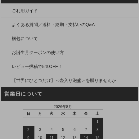
ご利用ガイド
よくある質問／送料・納期・支払いのQ&A
梱包について
お誕生月クーポンの使い方
レビュー投稿で5％OFF！
【世界にひとつだけ】＜壺入り泡盛＞を贈りませんか
営業日について
2026年8月
日
月
火
水
木
金
土
1
2
3
4
5
6
7
8
9
10
11
12
13
14
15