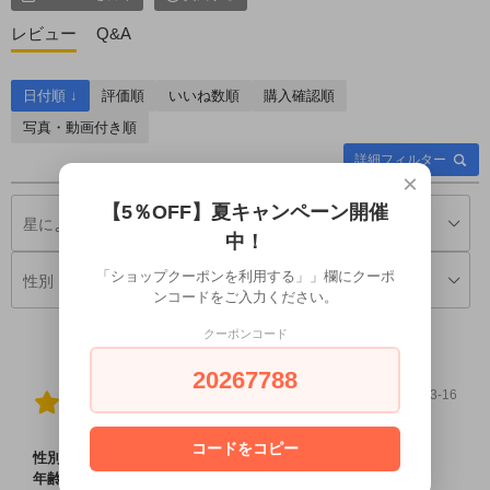
レビュー
Q&A
日付順 ↓
評価順
いいね数順
購入確認順
写真・動画付き順
詳細フィルター
×
【5％OFF】夏キャンペーン開催
中！
「ショップクーポンを利用する」」欄にクーポ
ンコードをご入力ください。
クーポンコード
20267788
2026-03-16
じぃじです様
購入確認済み
コードをコピー
性別:
男性
年齢:
60歳以上〜