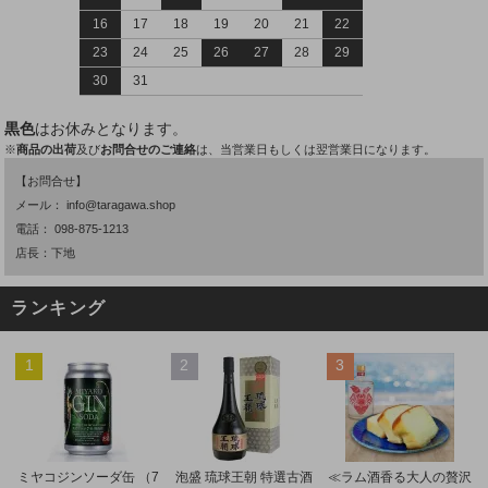
16
17
18
19
20
21
22
23
24
25
26
27
28
29
30
31
黒色
はお休みとなります。
※
商品の出荷
及び
お問合せのご連絡
は、当営業日もしくは翌営業日になります。
【お問合せ】
メール：
info@taragawa.shop
電話：
098-875-1213
店長：下地
ランキング
1
2
3
ミヤコジンソーダ缶 （7
泡盛 琉球王朝 特選古酒
≪ラム酒香る大人の贅沢