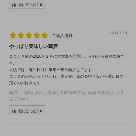
役に立った
0
2023-07-20
ご購入者様
やっぱり美味しい蔵酒
コロナ直前の2020年２月に宮古島を訪問し、それから蔵酒の虜で
す。
近頃では、誕生日月に毎年一年分購入してます。
ロックの氷をたっぷりいれ、氷が解けるのを待ちながら濃い目で
頂くのが好きです。
商品：
【限定蔵出し古酒】100%8年古酒 蔵酒 化粧箱入（43
度 720ml）
役に立った
0