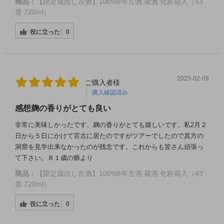
商品：
【限定蔵出し古酒】100%8年古酒 蔵酒 化粧箱入（43
度 720ml）
役に立った
0
2025-02-09
ご購入者様
購入確認済み
感想麹の香りがとても良い
非常に美味しかったです、麹の香りがとても嬉しいです。私2月２
日から５日にかけて宮古に居たのですがツアーでしたので其方の
洞窟を見学出来なかったのが残念です。これからも皆さん頑張っ
て下さい。８１歳の爺より
商品：
【限定蔵出し古酒】100%8年古酒 蔵酒 化粧箱入（43
度 720ml）
役に立った
0