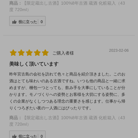
商品：
【限定蔵出し古酒】100%8年古酒 蔵酒 化粧箱入（43
度 720ml）
役に立った
0
2023-02-06
ご購入者様
美味しく頂いています
昨年宮古島の会社を訪れて色々と商品を紹介頂きました。このお
酒はとても味わいのある古酒ですね。いつも他の商品と一緒に求
めますが、梱包一つとっても、飲み手を大事にしていることが分
かります。モノづくりへの姿勢とお客様を大切にする姿勢に、多
くの企業がなくしつつある理念の重要さを感じます。仕事から帰
りくつろぎたい夜の一人酒にはぴったりです。
商品：
【限定蔵出し古酒】100%8年古酒 蔵酒 化粧箱入（43
度 720ml）
役に立った
0