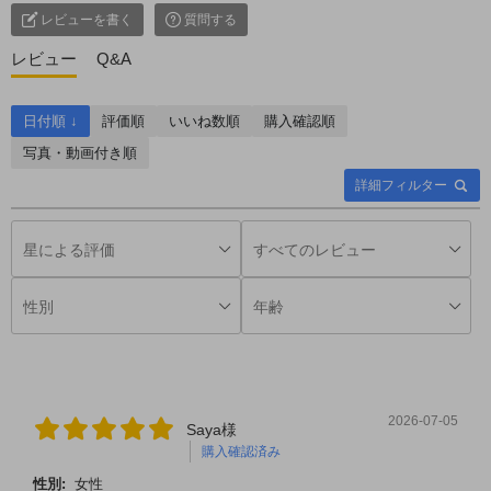
レビューを書く
質問する
レビュー
Q&A
日付順 ↓
評価順
いいね数順
購入確認順
写真・動画付き順
詳細フィルター
2026-07-05
Saya様
購入確認済み
性別:
女性