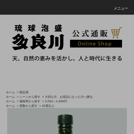
メニュー
ホーム
>
限定酒
ホーム
>
シーンから探す
>
大切な方、お世話になった方へ贈る
ホーム
>
価格帯から探す
>
3,000～4,999円
ホーム
>
度数から探す
>
40度以上