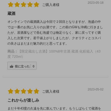
2023-05-18
ご購入者様
蔵酒
オンラインでの蔵酒購入は今回で２回目となりますが、泡盛の中
では一番のお気に入りのお酒です。この前のGWも沖縄に行きまし
たが、居酒屋などで呑む泡盛では物足りなく、家に戻ってすぐ購
入した次第です。若干値上がりしましたが、クオリティとコスパ
の良さはまだまだ魅力的だと思ってます。
商品：
【限定蔵出し古酒】100%8年古酒 蔵酒 化粧箱入（43
度 720ml）
役に立った
0
2023-05-02
ご購入者様
これからが楽しみ
まだ十年43度の久遠を先に飲んでいます。もうしばらくで蔵酒を