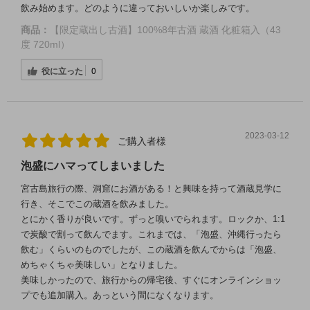
飲み始めます。どのように違っておいしいか楽しみです。
商品：
【限定蔵出し古酒】100%8年古酒 蔵酒 化粧箱入（43
度 720ml）
役に立った
0
2023-03-12
ご購入者様
泡盛にハマってしまいました
宮古島旅行の際、洞窟にお酒がある！と興味を持って酒蔵見学に
行き、そこでこの蔵酒を飲みました。
とにかく香りが良いです。ずっと嗅いでられます。ロックか、1:1
で炭酸で割って飲んでます。これまでは、「泡盛、沖縄行ったら
飲む」くらいのものでしたが、この蔵酒を飲んでからは「泡盛、
めちゃくちゃ美味しい」となりました。
美味しかったので、旅行からの帰宅後、すぐにオンラインショッ
プでも追加購入。あっという間になくなります。