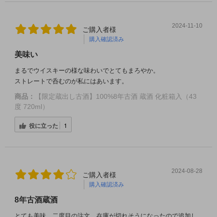
2024-11-10
ご購入者様
購入確認済み
美味い
まるでウイスキーの様な味わいでとてもまろやか。
ストレートで呑むのが私にはあいます。
商品：
【限定蔵出し古酒】100%8年古酒 蔵酒 化粧箱入（43
度 720ml）
役に立った
1
2024-08-28
ご購入者様
購入確認済み
8年古酒蔵酒
とても美味。二度目の注文。在庫が切れそうになったので追加し