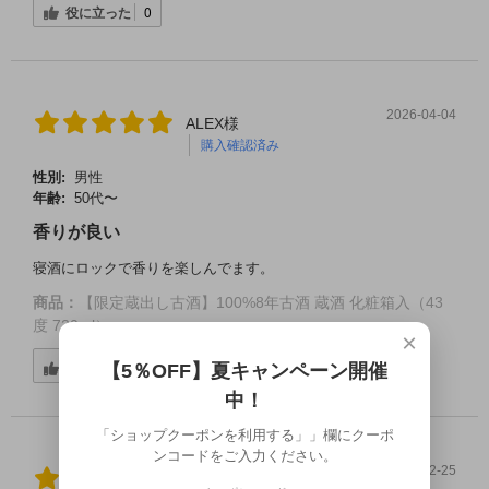
役に立った
0
2026-04-04
ALEX様
購入確認済み
性別:
男性
年齢:
50代〜
香りが良い
寝酒にロックで香りを楽しんでます。
商品：
【限定蔵出し古酒】100%8年古酒 蔵酒 化粧箱入（43
度 720ml）
×
役に立った
0
【5％OFF】夏キャンペーン開催
中！
「ショップクーポンを利用する」」欄にクーポ
ンコードをご入力ください。
2025-02-25
ご購入者様