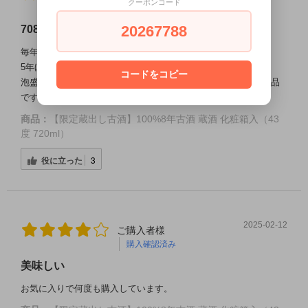
クーポンコード
購入確認済み
20267788
708
毎年宮古島に行くたんびに立ち寄ります
5年ほど前に試飲した時からずっと指名買いです
コードをコピー
泡盛は色々と飲んでますがコノ蔵元は香りとまろやかな味が絶品
ですね♪
商品：
【限定蔵出し古酒】100%8年古酒 蔵酒 化粧箱入（43
度 720ml）
役に立った
3
2025-02-12
ご購入者様
購入確認済み
美味しい
お気に入りで何度も購入しています。