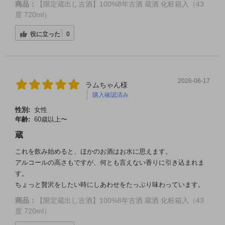
商品：
【限定蔵出し古酒】100%8年古酒 蔵酒 化粧箱入（43
度 720ml）
役に立った
0
2026-06-17
ラムちゃん様
購入確認済み
性別:
女性
年齢:
60歳以上〜
蔵
これを飲み始めると、ほかのお酒はお水に思えます。
アルコールの高さもですが、何とも言えない香りに引き込まれま
す。
ちょっと贅沢をしたい時にしあわせをたっぷり味わっています。
商品：
【限定蔵出し古酒】100%8年古酒 蔵酒 化粧箱入（43
度 720ml）