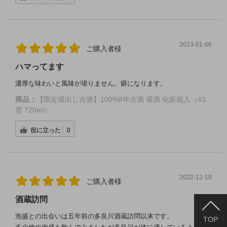
2023-01-06
ご購入者様
ハマってます
濃厚な味わいと風味が堪りません。癖になります。
商品：
【限定蔵出し古酒】100%8年古酒 蔵酒 化粧箱入（43
度 720ml）
役に立った
0
2022-12-18
ご購入者様
酒蔵訪問
泡盛との出会いは五年前の多良川酒蔵訪問以来です。
TOP