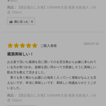
商品：
【限定蔵出し古酒】100%8年古酒 蔵酒 化粧箱入（43
度 720ml）
役に立った
0
2023-07-22
ご購入者様
蔵酒美味しい！
お土産で頂いた蔵酒を店に置いてのを宮古島からお嫁に来られて
いる方が気づかれ、故郷を思い浮かべて大変嬉しそうに美味しい
飲み方を教えて頂きました。
香りも良く喉からお腹に心地良く入っていく感覚がなんとも言
えないです。本当に美味しいです。美味しい泡盛ありがとうござ
いました。
商品：
【限定蔵出し古酒】100%8年古酒 蔵酒 化粧箱入（43
度 720ml）