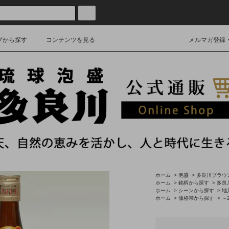
プから探す
コンテンツを見る
メルマガ登録
ホーム
>
泡盛
>
多良川ブラウ
ホーム
>
銘柄から探す
>
多良
ホーム
>
シーンから探す
>
地
ホーム
>
価格帯から探す
>
～2