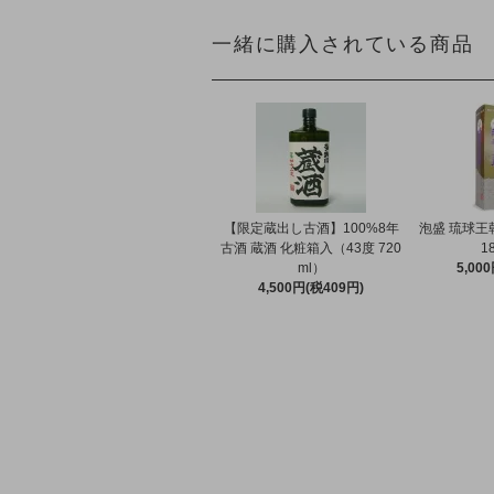
一緒に購入されている商品
【限定蔵出し古酒】100%8年
泡盛 琉球王
古酒 蔵酒 化粧箱入（43度 720
1
ml）
5,00
4,500円(税409円)