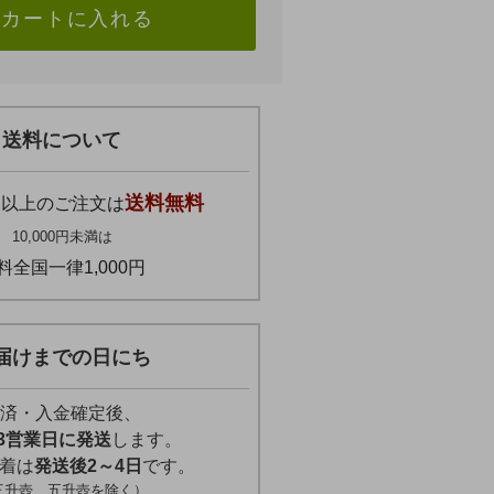
カートに入れる
送料について
円
送料無料
以上のご注文は
10,000円未満は
料全国一律1,000円
届けまでの日にち
済・入金確定後、
3営業日に発送
します。
着は
発送後2～4日
です。
三升壺、五升壺を除く）