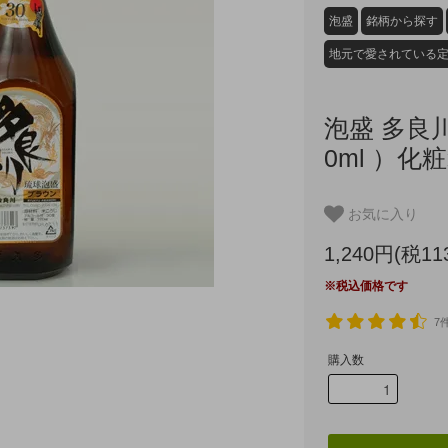
泡盛
銘柄から探す
地元で愛されている
泡盛 多良川
0ml ）化
お気に入り
1,240円(税11
※税込価格です
7
購入数