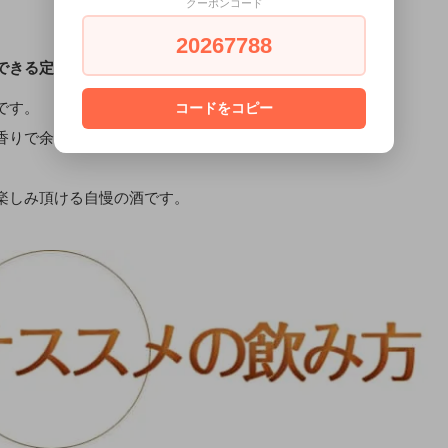
クーポンコード
、
20267788
できる定番酒。
です。
コードをコピー
香りで余韻をもたらすストレート、
楽しみ頂ける自慢の酒です。