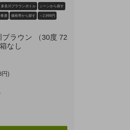
多良川ブラウンボトル
シーンから探す
定番酒
価格帯から探す
～2,999円
ブラウン （30度 72
粧箱なし
3円)
件