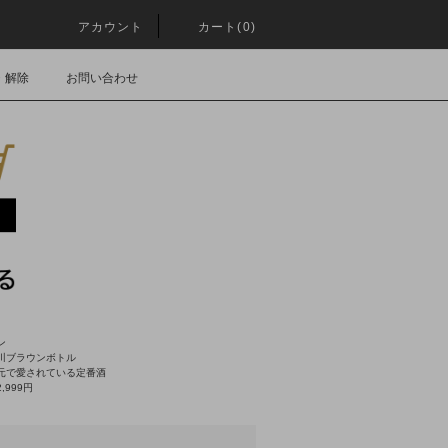
アカウント
カート(0)
・解除
お問い合わせ
ン
川ブラウンボトル
元で愛されている定番酒
,999円