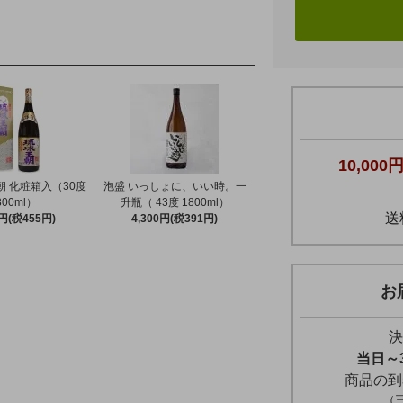
10,000
朝 化粧箱入（30度
泡盛 いっしょに、いい時。一
800ml）
升瓶（ 43度 1800ml）
送
0円(税455円)
4,300円(税391円)
お
決
当日～
商品の到
（