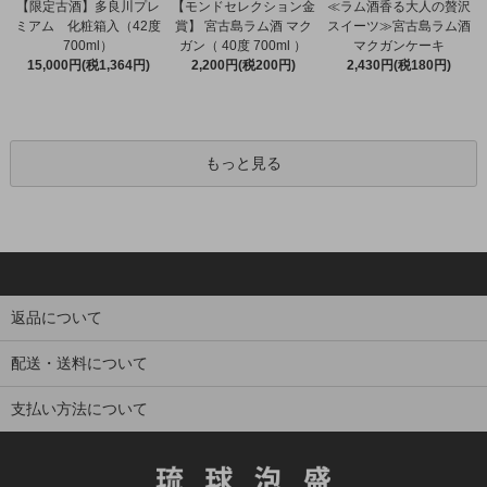
【限定古酒】多良川プレ
【モンドセレクション金
≪ラム酒香る大人の贅沢
ミアム 化粧箱入（42度
賞】 宮古島ラム酒 マク
スイーツ≫宮古島ラム酒
700ml）
ガン（ 40度 700ml ）
マクガンケーキ
15,000円(税1,364円)
2,200円(税200円)
2,430円(税180円)
もっと見る
返品について
配送・送料について
支払い方法について