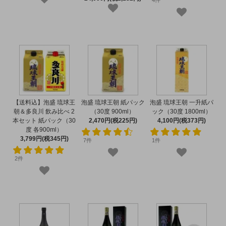
4件
【送料込】泡盛 琉球王
泡盛 琉球王朝 紙パック
泡盛 琉球王朝 一升紙パ
朝＆多良川 飲み比べ 2
（30度 900ml）
ック（30度 1800ml）
本セット 紙パック（30
2,470円(税225円)
4,100円(税373円)
度 各900ml）
3,799円(税345円)
7件
1件
2件