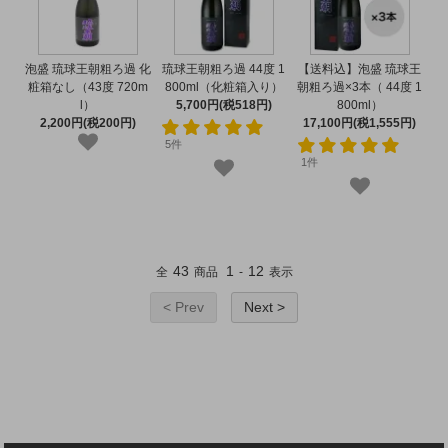
泡盛 琉球王朝粗ろ過 化
琉球王朝粗ろ過 44度 1
【送料込】泡盛 琉球王
粧箱なし（43度 720m
800ml（化粧箱入り）
朝粗ろ過×3本（ 44度 1
l）
5,700円(税518円)
800ml）
2,200円(税200円)
17,100円(税1,555円)
5件
1件
43
1
12
全
商品
-
表示
< Prev
Next >