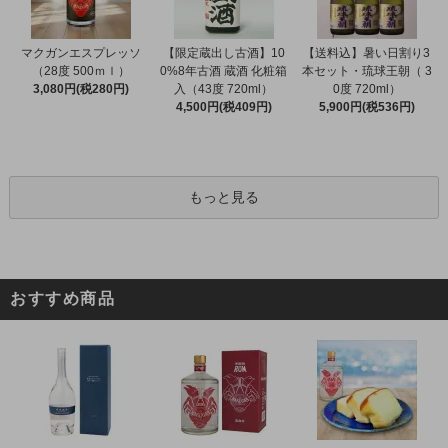
マクガンエスプレッソ
【限定蔵出し古酒】10
【送料込】暑い日割り3
（28度 500ｍｌ）
0%8年古酒 蔵酒 化粧箱
本セット・琉球王朝（ 3
3,080円(税280円)
入（43度 720ml）
0度 720ml）
4,500円(税409円)
5,900円(税536円)
もっと見る
おすすめ商品