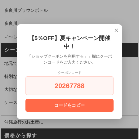
多良川ブラウンボトル
多良川
×
いっしょに、いい時
【5％OFF】夏キャンペーン開催
中！
シーンから探す
「ショップクーポンを利用する」」欄にクーポ
ンコードをご入力ください。
地元で愛されている定番酒
クーポンコード
特別な日に飲むお酒
20267788
大切な方、お世話になった方へ贈る
ケース割引でお得に購入
コードをコピー
沖縄旅行のお土産に
価格から探す