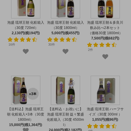
泡盛 琉球王朝 化粧箱入
泡盛 琉球王朝 化粧箱入
泡盛 琉球王朝＆多良川
（30度 720ml）
（30度 1800ml）
飲み比べ2本セット
2,130円(税194円)
5,000円(税455円)
（価格30度 1800ml）
7,500円(税682円)
16件
30件
2件
【送料込】泡盛 琉球王
【送料込・お祝いに】
泡盛 琉球王朝 ハーフサ
朝 化粧箱入×3本（30度
泡盛 琉球王朝 益々繁盛
イズ（30度 300ml ）
1800ml）
化粧箱入（30度 4500m
1,055円(税96円)
15,000円(税1,364円)
l）
24,000円(税2,182円)