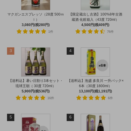
マクガンエスプレッソ（28度 500ｍ
【限定蔵出し古酒】100%8年古酒
ｌ）
蔵酒 化粧箱入（43度 720ml）
3,080円(税280円)
4,500円(税409円)
1件
76件
3
4
【送料込】暑い日割り3本セット・
【送料込】泡盛 多良川 一升パック×
琉球王朝（ 30度 720ml）
6本（30度 1800ml）
5,900円(税536円)
13,100円(税1,191円)
16件
6件
5
6