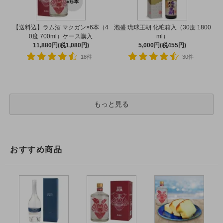
【送料込】ラム酒 マクガン×6本（4
泡盛 琉球王朝 化粧箱入（30度 1800
0度 700ml）ケース購入
ml）
11,880円(税1,080円)
5,000円(税455円)
18件
30件
もっと見る
おすすめ商品