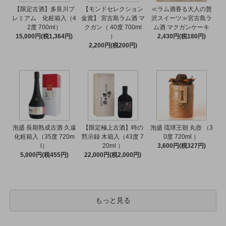
【限定古酒】多良川プ
【モンドセレクション
≪ラム酒香る大人の贅
レミアム 化粧箱入（4
金賞】 宮古島ラム酒 マ
沢スイーツ≫宮古島ラ
2度 700ml）
クガン（ 40度 700ml
ム酒 マクガンケーキ
15,000円(税1,364円)
）
2,430円(税180円)
2,200円(税200円)
泡盛 長期熟成古酒 久遠
【限定極上古酒】時の
泡盛 琉球王朝 丸壺 （3
化粧箱入（35度 720m
黙示録 木箱入（43度 7
0度 720ml ）
l）
20ml ）
3,600円(税327円)
5,000円(税455円)
22,000円(税2,000円)
もっと見る