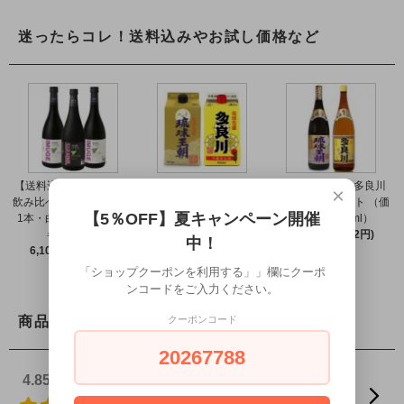
迷ったらコレ！送料込みやお試し価格など
【送料込】イムゲー 2種
【送料込】泡盛 琉球王
泡盛 琉球王朝＆多良川
×
飲み比べ（黒ラベル37度
朝＆多良川 飲み比べ 2本
飲み比べ2本セット （価
【5％OFF】夏キャンペーン開催
1本・白ラベル25度2本
セット 紙パック（30度
格30度 1800ml）
各720ml）
各900ml）
7,500円(税682円)
中！
6,100円(税555円)
3,799円(税345円)
「ショップクーポンを利用する」」欄にクーポ
ンコードをご入力ください。
クーポンコード
商品レビュー
20267788
4.85