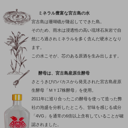
ミネラル豊富な宮古島の水
宮古島は珊瑚礁が隆起してできた島。
そのため、雨水は浸透性の高い琉球石灰岩で自
然にろ過されミネラルを多く含んだ硬水となり
ます。
この水こそが、芯のある原酒を生み出します。
酵母は、宮古島産原生酵母
さとうきびのバカスから発見された宮古島産原
生酵母「ＭＹ17株酵母」を使用。
2011年に巡り合ったこの酵母を使って造った弊
社の泡盛を分析したところ、甘味を感じる成分
「4VG」を通常の6倍以上含有していることが確
認されました。