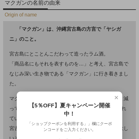
マクガンの名前の由来
Origin of name
「マクガン」は、沖縄宮古島の方言で「ヤシガ
ニ」のこと。
宮古島にとことんこだわって造ったラム酒。
「商品名にもそれを表すものを…」と考え、宮古島で
なじみ深い生き物である「マクガン」に行き着きまし
た。
×
マクガン、私たちが幼かったころに比べて、随分と減
【5％OFF】夏キャンペーン開催
ってしまいました。現在は、絶滅危惧2類に指定され
中！
ているようです。
「ショップクーポンを利用する」」欄にクーポ
宮古島の豊かな自然を大事にしたい、大切にして欲し
ンコードをご入力ください。
いという気持ちも込めています。