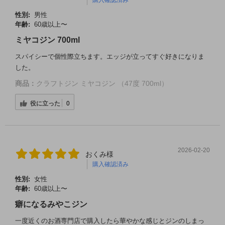
購入確認済み
性別:
男性
年齢:
60歳以上〜
ミヤコジン 700ml
スパイシーで個性際立ちます。エッジが立ってすぐ好きになりま
した。
商品：
クラフトジン ミヤコジン （47度 700ml）
役に立った
0
2026-02-20
おくみ様
購入確認済み
性別:
女性
年齢:
60歳以上〜
癖になるみやこジン
一度近くのお酒専門店で購入したら華やかな感じとジンのしまっ