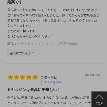
最高です
宮古島へ旅行した際に缶をいただき、これは持ち帰らなければと
思い空港で750mlの瓶を購入しました。帰ってからも宮古島を感じ
てる気分になりあっという間に飲み干し……今回初めてネット注
文いたしました。
また絶対に頼みます。
これからもがんばってください！
商品：
クラフトジン ミヤコジン （47度 700ml）
役に立った
0
2024-04-23
ご購入者様
購入確認済み
ミヤコジンは最高に美味しい！
今年1月に平良で飲んだ、まろやかな「久遠」を買いに訪問。久遠
とチョコレートを買い店内をキョロキョロしていると、カナヘビ
TOP