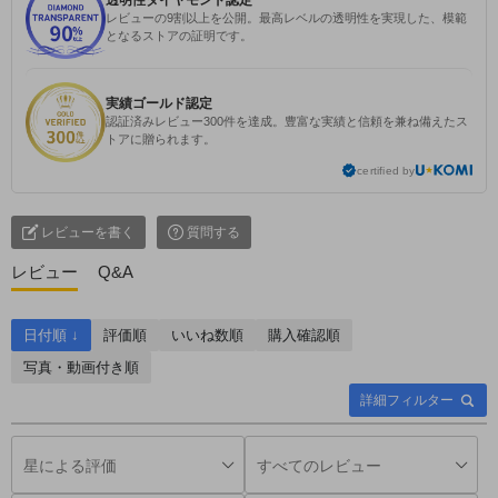
透明性ダイヤモンド認定
レビューの9割以上を公開。最高レベルの透明性を実現した、模範
となるストアの証明です。
実績ゴールド認定
認証済みレビュー300件を達成。豊富な実績と信頼を兼ね備えたス
トアに贈られます。
certified by
レビューを書く
質問する
レビュー
Q&A
日付順 ↓
評価順
いいね数順
購入確認順
写真・動画付き順
詳細フィルター