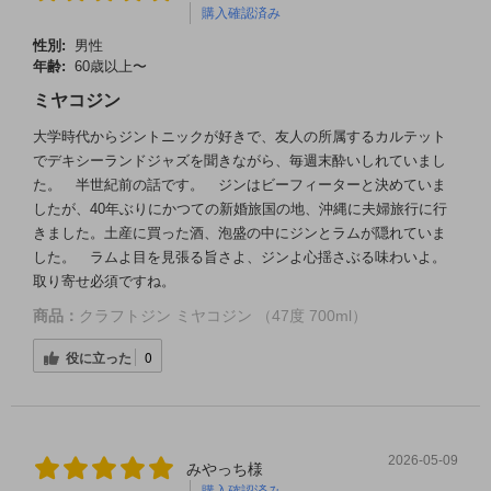
購入確認済み
性別:
男性
年齢:
60歳以上〜
ミヤコジン
大学時代からジントニックが好きで、友人の所属するカルテット
でデキシーランドジャズを聞きながら、毎週末酔いしれていまし
た。 半世紀前の話です。 ジンはビーフィーターと決めていま
したが、40年ぶりにかつての新婚旅国の地、沖縄に夫婦旅行に行
きました。土産に買った酒、泡盛の中にジンとラムが隠れていま
した。 ラムよ目を見張る旨さよ、ジンよ心揺さぶる味わいよ。
取り寄せ必須ですね。
商品：
クラフトジン ミヤコジン （47度 700ml）
役に立った
0
2026-05-09
みやっち様