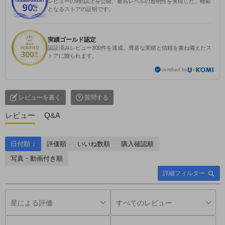
レビューの9割以上を公開。最高レベルの透明性を実現した、模範
となるストアの証明です。
実績ゴールド認定
認証済みレビュー300件を達成。豊富な実績と信頼を兼ね備えたス
トアに贈られます。
certified by
レビューを書く
質問する
レビュー
Q&A
日付順 ↓
評価順
いいね数順
購入確認順
写真・動画付き順
詳細フィルター