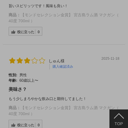
旨いスピリッツです！風味も良い！
商品：
【モンドセレクション金賞】 宮古島ラム酒 マクガン（
40度 700ml ）
役に立った
0
2025-11-18
しゅん様
購入確認済み
性別:
男性
年齢:
60歳以上〜
美味さ？
もう少しまろやかな飲み口と期待してました！
商品：
【モンドセレクション金賞】 宮古島ラム酒 マクガン（
40度 700ml ）
TOP
役に立った
0