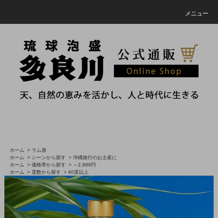
メニュー
ホーム
>
ラム酒
ホーム
>
シーンから探す
>
沖縄旅行のお土産に
ホーム
>
価格帯から探す
>
～2,999円
ホーム
>
度数から探す
>
40度以上