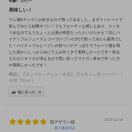
年齢:
30代〜
美味しい！
ラム酒&ヤシガニが好きなので買ってみました。まずストレートで
飲んでみたら結構キツい！でもフルーティな感じもあり、スッキ
リめなのでもうちょっとお酒が得意だったらいけたかも？次にパ
イナップルジュースとコーラ(ペプシの方)で割ってみたら最高でし
た！パイナップルとペプシの持つバナナっぽさでフルーツ感を増
した底からしっかりめにラムが出てきて美味しかったです！割る
とかなりキツさが消えるので思い切ってマクガン多めで作った方
が美味しかったです！
商品：
【モンドセレクション金賞】 宮古島ラム酒 マクガン（
40度 700ml ）
役に立った
0
2025-12-14
陸アザラシ様
購入確認済み