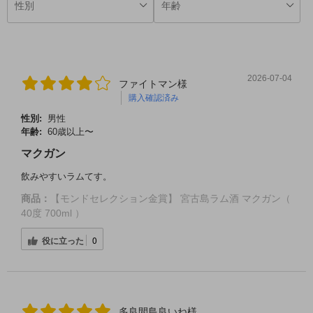
2026-07-04
ファイトマン様
購入確認済み
性別:
男性
年齢:
60歳以上〜
マクガン
飲みやすいラムてす。
商品：
【モンドセレクション金賞】 宮古島ラム酒 マクガン（
40度 700ml ）
役に立った
0
多良間島良いね様