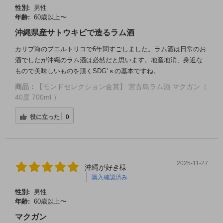
性別:
男性
年齢:
60歳以上〜
沖縄県産サトウキビで造るラム酒
カリブ海のプエルトリコで6年間すごしました。ラム酒は日常のお
酒でしたが沖縄のラム酒は必然だと思います。地産地消、身近な
もので美味しいものを頂くSDG’ｓの基本ですね。
商品：
【モンドセレクション金賞】 宮古島ラム酒 マクガン（
40度 700ml ）
役に立った
0
2025-11-27
沖縄が好き様
購入確認済み
性別:
男性
年齢:
60歳以上〜
マクガン