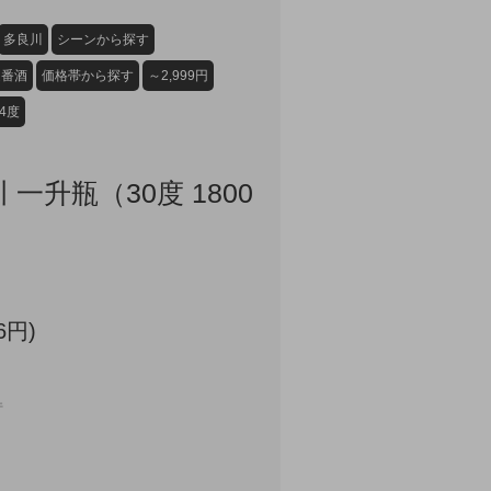
多良川
シーンから探す
定番酒
価格帯から探す
～2,999円
34度
 一升瓶（30度 1800
6円)
件