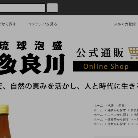
プから探す
コンテンツを見る
メルマガ登録
ホーム
>
泡盛
>
多良川
ホーム
>
銘柄から探す
>
多良
ホーム
>
シーンから探す
>
地
ホーム
>
価格帯から探す
>
～2
ホーム
>
度数から探す
>
30～