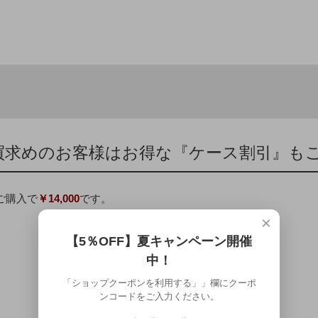
買求めのお客様はお得な『ケース割引』も
のご購入で
￥14,000
です。
×
【5％OFF】夏キャンペーン開催
中！
「ショップクーポンを利用する」」欄にクーポ
ンコードをご入力ください。