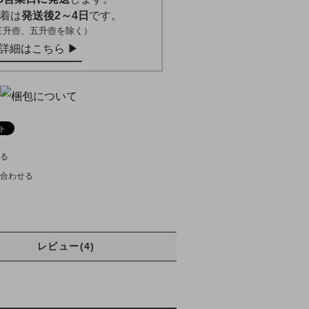
着は
発送後2～4日
です。
三升壺、五升壺を除く）
詳細はこちら ▶︎
る
合わせる
レビュー(4)