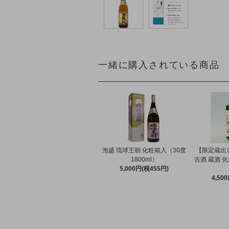
一緒に購入されている商品
泡盛 琉球王朝 化粧箱入（30度
【限定蔵出し
1800ml）
古酒 蔵酒 化
5,000円(税455円)
4,50