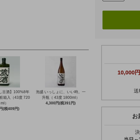
10,000
送
古酒】100%8年
泡盛 いっしょに、いい時。一
粧箱入（43度 720
升瓶（ 43度 1800ml）
ml）
4,300円(税391円)
0円(税409円)
お
決
当日～