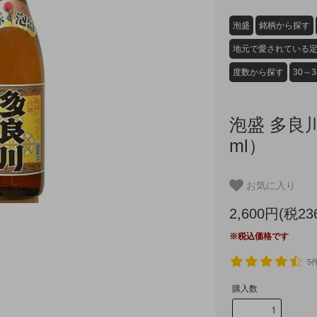
泡盛
銘柄から探す
地元で愛されている
度数から探す
30～
泡盛 多良川
ml）
お気に入り
2,600円(税23
※税込価格です
5
購入数