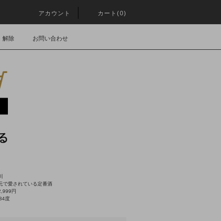
アカウント
カート(0)
・解除
お問い合わせ
川
元で愛されている定番酒
,999円
34度