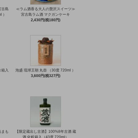
宮古島
≪ラム酒香る大人の贅沢スイーツ≫
l ）
宮古島ラム酒 マクガンケーキ
2,430円(税180円)
木箱入
泡盛 琉球王朝 丸壺 （30度 720ml ）
3,600円(税327円)
島まも
【限定蔵出し古酒】100%8年古酒 蔵
）
酒 化粧箱入（43度 720ml）