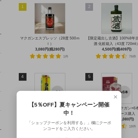
1
2
マクガンエスプレッソ（28度 500ｍ
【限定蔵出し古酒】100%8年古
ｌ）
酒 化粧箱入（43度 720ml
3,080円(税280円)
4,500円(税409円)
1件
76件
4
5
×
【5％OFF】夏キャンペーン開催
【送料込】泡盛 多良川 一升パック×6
【送料込】ラム酒 マクガン×6本
中！
本（30度 1800ml）
度 700ml）ケース購入
13,100円(税1,191円)
11,880円(税1,080円)
「ショップクーポンを利用する」」欄にクーポ
6件
18件
ンコードをご入力ください。