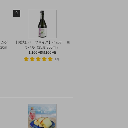
9
イムゲ
【お試しハーフサイズ】イムゲー 白
20m
ラベル（25度 300ml）
1,100円(税100円)
1件