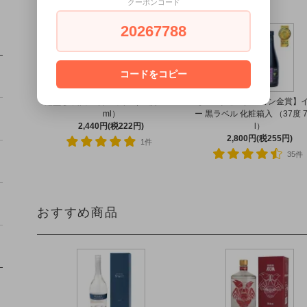
クーポンコード
20267788
7
8
コードをコピー
泡盛 多良川 一升パック（30度 1800
【モンドセレクション金賞】
ml）
ー 黒ラベル 化粧箱入 （37度 7
2,440円(税222円)
l）
2,800円(税255円)
1件
35件
おすすめ商品