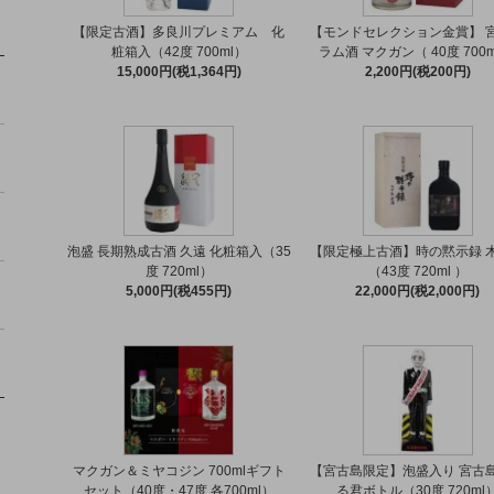
【限定古酒】多良川プレミアム 化
【モンドセレクション金賞】 
粧箱入（42度 700ml）
ラム酒 マクガン（ 40度 700m
15,000円(税1,364円)
2,200円(税200円)
泡盛 長期熟成古酒 久遠 化粧箱入（35
【限定極上古酒】時の黙示録 
度 720ml）
（43度 720ml ）
5,000円(税455円)
22,000円(税2,000円)
マクガン＆ミヤコジン 700mlギフト
【宮古島限定】泡盛入り 宮古
セット（40度・47度 各700ml）
る君ボトル（30度 720ml