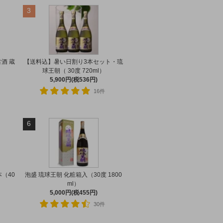
3
酒 蔵
【送料込】暑い日割り3本セット・琉
）
球王朝（ 30度 720ml）
5,900円(税536円)
16件
6
（40
泡盛 琉球王朝 化粧箱入（30度 1800
ml）
5,000円(税455円)
30件