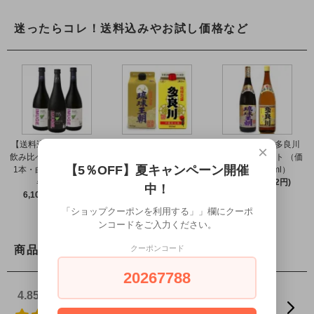
迷ったらコレ！送料込みやお試し価格など
【送料込】イムゲー 2種
【送料込】泡盛 琉球王
泡盛 琉球王朝＆多良川
×
飲み比べ（黒ラベル37度
朝＆多良川 飲み比べ 2本
飲み比べ2本セット （価
【5％OFF】夏キャンペーン開催
1本・白ラベル25度2本
セット 紙パック（30度
格30度 1800ml）
各720ml）
各900ml）
7,500円(税682円)
中！
6,100円(税555円)
3,799円(税345円)
「ショップクーポンを利用する」」欄にクーポ
ンコードをご入力ください。
クーポンコード
商品レビュー
20267788
4.85