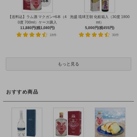
【送料込】ラム酒 マクガン×6本（4
泡盛 琉球王朝 化粧箱入（30度 1800
0度 700ml）ケース購入
ml）
11,880円(税1,080円)
5,000円(税455円)
18件
30件
もっと見る
おすすめ商品