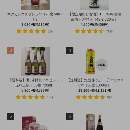
マクガンエスプレッソ（28度 500ｍ
【限定蔵出し古酒】100%8年古酒
ｌ）
蔵酒 化粧箱入（43度 720ml）
3,080円(税280円)
4,500円(税409円)
1件
76件
3
4
【送料込】暑い日割り3本セット・
【送料込】泡盛 多良川 一升パック×
琉球王朝（ 30度 720ml）
6本（30度 1800ml）
5,900円(税536円)
13,100円(税1,191円)
16件
6件
5
6