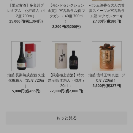
【限定古酒】多良川プ
【モンドセレクション
≪ラム酒香る大人の贅
レミアム 化粧箱入（4
金賞】 宮古島ラム酒 マ
沢スイーツ≫宮古島ラ
2度 700ml）
クガン（ 40度 700ml
ム酒 マクガンケーキ
15,000円(税1,364円)
）
2,430円(税180円)
2,200円(税200円)
泡盛 長期熟成古酒 久遠
【限定極上古酒】時の
泡盛 琉球王朝 丸壺 （3
化粧箱入（35度 720m
黙示録 木箱入（43度 7
0度 720ml ）
l）
20ml ）
3,600円(税327円)
5,000円(税455円)
22,000円(税2,000円)
もっと見る