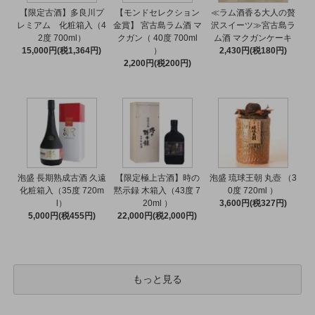
【限定古酒】多良川プ
【モンドセレクション
≪ラム酒香る大人の贅
レミアム 化粧箱入（4
金賞】 宮古島ラム酒 マ
沢スイーツ≫宮古島ラ
2度 700ml）
クガン（ 40度 700ml
ム酒 マクガンケーキ
15,000円(税1,364円)
）
2,430円(税180円)
2,200円(税200円)
泡盛 長期熟成古酒 久遠
【限定極上古酒】時の
泡盛 琉球王朝 丸壺 （3
化粧箱入（35度 720m
黙示録 木箱入（43度 7
0度 720ml ）
l）
20ml ）
3,600円(税327円)
5,000円(税455円)
22,000円(税2,000円)
もっと見る