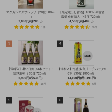
マクガンエスプレッソ（28度 500ｍ
【限定蔵出し古酒】100%8年古酒
ｌ）
蔵酒 化粧箱入（43度 720ml）
3,080円(税280円)
4,500円(税409円)
1件
76件
3
4
【送料込】暑い日割り3本セット・
【送料込】泡盛 多良川 一升パック×
琉球王朝（ 30度 720ml）
6本（30度 1800ml）
5,900円(税536円)
13,100円(税1,191円)
16件
6件
5
6