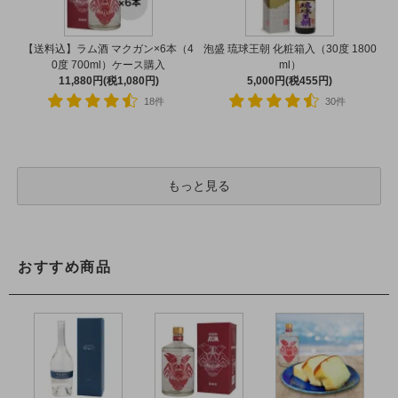
【送料込】ラム酒 マクガン×6本（4
泡盛 琉球王朝 化粧箱入（30度 1800
0度 700ml）ケース購入
ml）
11,880円(税1,080円)
5,000円(税455円)
18件
30件
もっと見る
おすすめ商品