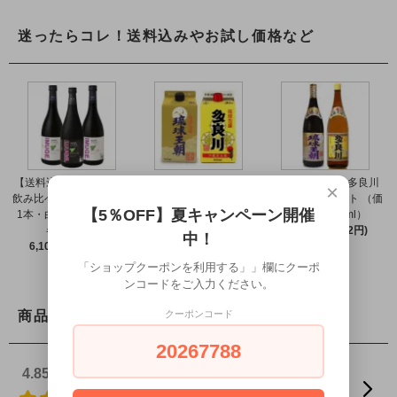
迷ったらコレ！送料込みやお試し価格など
【送料込】イムゲー 2種
【送料込】泡盛 琉球王
泡盛 琉球王朝＆多良川
×
飲み比べ（黒ラベル37度
朝＆多良川 飲み比べ 2本
飲み比べ2本セット （価
【5％OFF】夏キャンペーン開催
1本・白ラベル25度2本
セット 紙パック（30度
格30度 1800ml）
各720ml）
各900ml）
7,500円(税682円)
中！
6,100円(税555円)
3,799円(税345円)
「ショップクーポンを利用する」」欄にクーポ
ンコードをご入力ください。
クーポンコード
商品レビュー
20267788
4.85