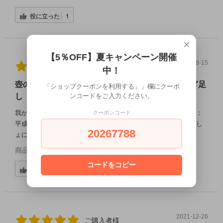
役に立った
1
×
【5％OFF】夏キャンペーン開催
2022-08-15
ご購入者様
中！
壺の中が少なくなると「いっしょにいい時」をつぎ足
「ショップクーポンを利用する」」欄にクーポ
ンコードをご入力ください。
し
我が５升壺の木札には多良川、アルコール：４３％、製造年月：
クーポンコード
平成１０年、と書かれています。壺の中が少なくなると「いっし
20267788
ょにいい時」をつぎ足し、四半世紀を楽しんでいます。
商品：
いっしょに、いい時。（1800ml・43度）
コードをコピー
役に立った
1
2021-12-26
ご購入者様