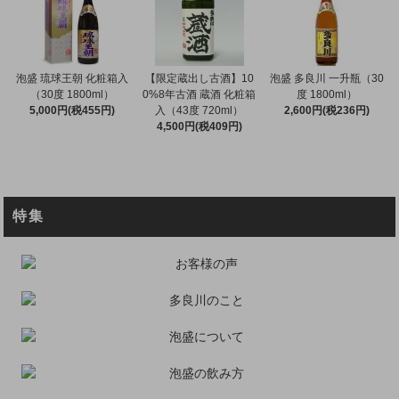
泡盛 琉球王朝 化粧箱入
【限定蔵出し古酒】10
泡盛 多良川 一升瓶（30
（30度 1800ml）
0%8年古酒 蔵酒 化粧箱
度 1800ml）
5,000円(税455円)
入（43度 720ml）
2,600円(税236円)
4,500円(税409円)
特集