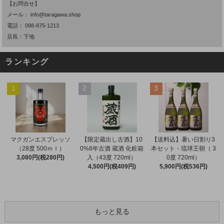
【お問合せ】
メール：
info@taragawa.shop
電話：
098-875-1213
店長：下地
ランキング
1
2
3
マクガンエスプレッソ
【限定蔵出し古酒】10
【送料込】暑い日割り3
（28度 500ｍｌ）
0%8年古酒 蔵酒 化粧箱
本セット・琉球王朝（ 3
3,080円(税280円)
入（43度 720ml）
0度 720ml）
4,500円(税409円)
5,900円(税536円)
もっと見る