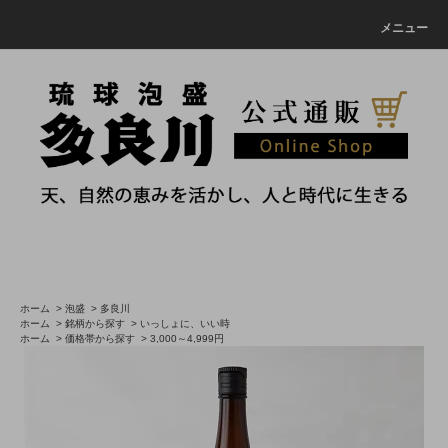
メニュー
ホーム
>
泡盛
>
多良川
ホーム
>
銘柄から探す
>
いっしょに、いい時
ホーム
>
価格帯から探す
>
3,000～4,999円