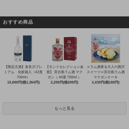
おすすめ商品
【限定古酒】多良川プレ
【モンドセレクション金
≪ラム酒香る大人の贅沢
ミアム 化粧箱入（42度
賞】 宮古島ラム酒 マク
スイーツ≫宮古島ラム酒
700ml）
ガン（ 40度 700ml ）
マクガンケーキ
15,000円(税1,364円)
2,200円(税200円)
2,430円(税180円)
もっと見る