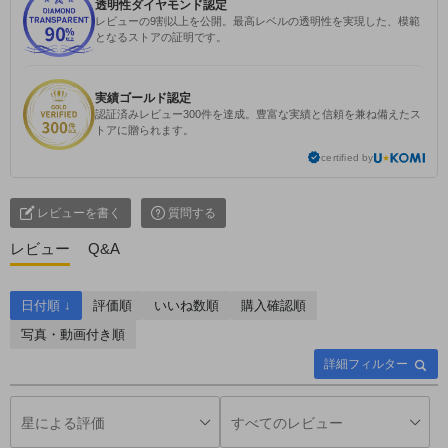
透明性ダイヤモンド認定
レビューの9割以上を公開。最高レベルの透明性を実現した、模範
となるストアの証明です。
実績ゴールド認定
認証済みレビュー300件を達成。豊富な実績と信頼を兼ね備えたス
トアに贈られます。
certified by
レビューを書く
質問する
レビュー
Q&A
日付順 ↓
評価順
いいね数順
購入確認順
写真・動画付き順
詳細フィルター