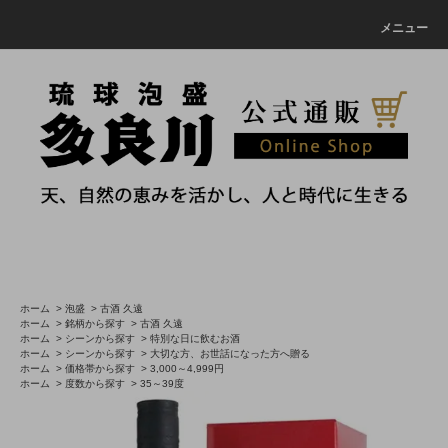
メニュー
ホーム
>
泡盛
>
古酒 久遠
ホーム
>
銘柄から探す
>
古酒 久遠
ホーム
>
シーンから探す
>
特別な日に飲むお酒
ホーム
>
シーンから探す
>
大切な方、お世話になった方へ贈る
ホーム
>
価格帯から探す
>
3,000～4,999円
ホーム
>
度数から探す
>
35～39度