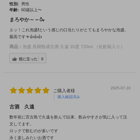
性別:
男性
年齢:
60歳以上〜
まろやか～～🍶
エッ！これ泡盛❗という感じの口当たりがとてもまろやかな泡盛。
最高です👊👍👍👍
商品：
泡盛 長期熟成古酒 久遠 35度 720ml （化粧箱入り）
役に立った
0
2025-07-10
ご購入者様
購入確認済み
古酒 久遠
数年前に宮古島で久遠を飲んで以来、飲みやすさが気に入って注
文してます。
ロックで飲むのが多いです
永く楽しみたいお酒です