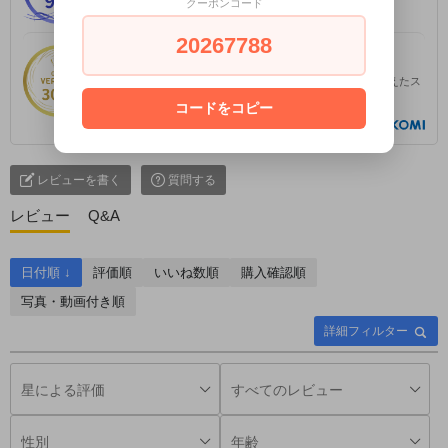
クーポンコード
となるストアの証明です。
20267788
実績ゴールド認定
認証済みレビュー300件を達成。豊富な実績と信頼を兼ね備えたス
トアに贈られます。
コードをコピー
certified by
レビューを書く
質問する
レビュー
Q&A
日付順 ↓
評価順
いいね数順
購入確認順
写真・動画付き順
詳細フィルター