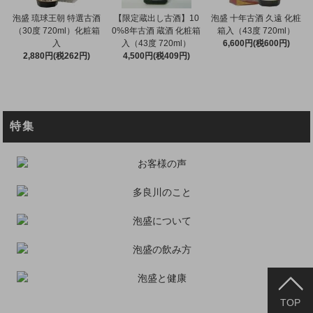
泡盛 琉球王朝 特選古酒
【限定蔵出し古酒】10
泡盛 十年古酒 久遠 化粧
（30度 720ml）化粧箱
0%8年古酒 蔵酒 化粧箱
箱入（43度 720ml）
入
入（43度 720ml）
6,600円(税600円)
2,880円(税262円)
4,500円(税409円)
特集
TOP