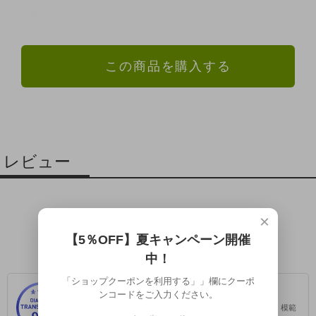
この商品を購入する
レビュー
×
4.89
18件
【5％OFF】夏キャンペーン開催
中！
「ショップクーポンを利用する」」欄にクーポ
ンコードをご入力ください。
透明性ダイヤモンド認定
レビューの9割以上を公開。最高レベルの透明性を実現した、模範