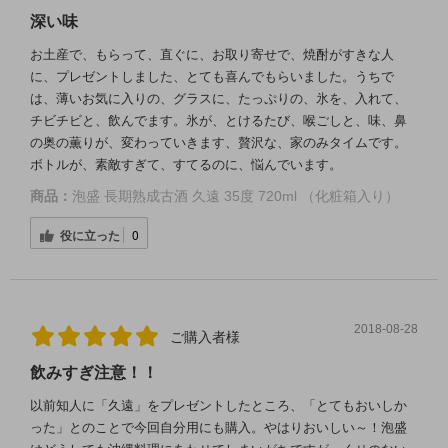
深い味
お土産で、もらって、直ぐに、お取り寄せで、焼酎がすきな人
に、プレゼントしました、とても喜んでもらいました。うちで
は、薄いお気に入りの、グラスに、たっぷりの、氷を、入れて、
チビチビと、飲んでます。氷が、とけるたび、喉ごしと、味、鼻
の奥の薫りが、変わっていきます、贅沢な、家のみタイムです。
ボトルが、素敵すぎて、すてるのに、悩んでいます。
商品：
泡盛 長期熟成古酒 久遠 35度 720ml （化粧箱入り）
役に立った
0
2018-08-28
ご購入者様
飲みすぎ注意！！
以前知人に「久遠」をプレゼントしたところ、「とてもおいしか
った」とのことで今回自分用にも購入。やはりおいしい～！泡盛