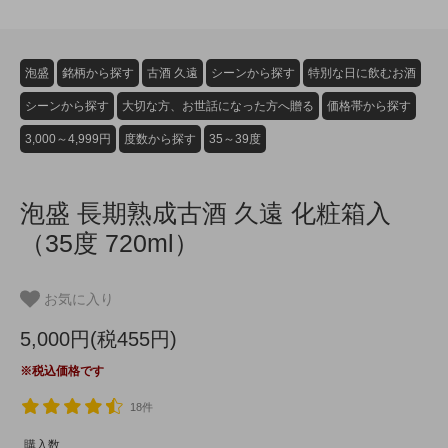
泡盛
銘柄から探す
古酒 久遠
シーンから探す
特別な日に飲むお酒
シーンから探す
大切な方、お世話になった方へ贈る
価格帯から探す
3,000～4,999円
度数から探す
35～39度
泡盛 長期熟成古酒 久遠 化粧箱入
（35度 720ml）
お気に入り
5,000円(税455円)
※税込価格です
18件
購入数