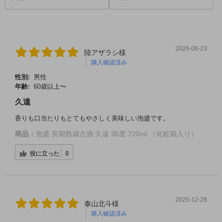
2026-06-23
陸アザラシ様
購入確認済み
性別:
男性
年齢:
60歳以上〜
久遠
香りも口当たりもとてもやさしく美味しい泡盛です。
商品：
泡盛 長期熟成古酒 久遠 35度 720ml （化粧箱入り）
役に立った
0
2025-12-28
泰山北斗様
購入確認済み