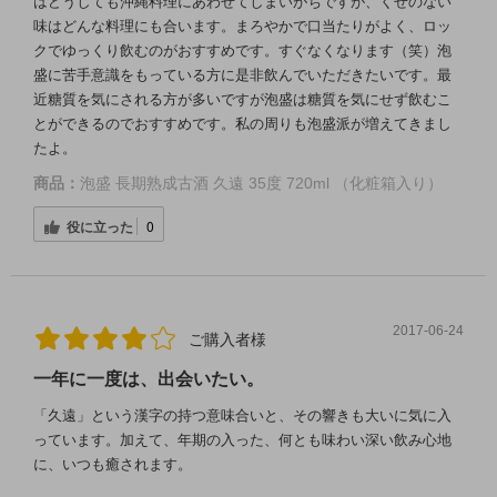
はどうしても沖縄料理にあわせてしまいがちですが、くせのない
味はどんな料理にも合います。まろやかで口当たりがよく、ロッ
クでゆっくり飲むのがおすすめです。すぐなくなります（笑）泡
盛に苦手意識をもっている方に是非飲んでいただきたいです。最
近糖質を気にされる方が多いですが泡盛は糖質を気にせず飲むこ
とができるのでおすすめです。私の周りも泡盛派が増えてきまし
たよ。
商品：
泡盛 長期熟成古酒 久遠 35度 720ml （化粧箱入り）
役に立った
0
2017-06-24
ご購入者様
一年に一度は、出会いたい。
「久遠」という漢字の持つ意味合いと、その響きも大いに気に入
っています。加えて、年期の入った、何とも味わい深い飲み心地
に、いつも癒されます。