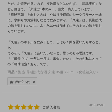
ただ、お値段が良いので、複数購入とはいかず、「琉球王朝」な
どと併せて、「久遠は1本のみ！」注文・購入しています。
「琉球王朝」を飲むときは、やはり沖縄産のシークワサーと一緒
に、水割りやお湯割りなどで飲みますが、「久遠」は、長期熟成
の味を楽しむために、水・氷以外は加えずにそのままの味を楽し
んでいます。
「久遠」のボトルを飲み干して、しばらく間を置いたりすると、
あ～
そろそろ「久遠」に会いたいな～と、思うのも不思議です。
「（最長でも）一年に一度は、出会いたい」、それが私にとって
の「琉球泡盛くおん」です。
商品：
泡盛 長期熟成古酒 久遠 35度 720ml （化粧箱入り）
役に立った
0
2015-12-03
ご購入者様