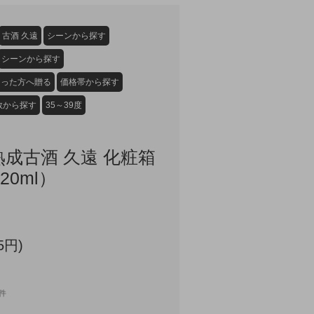
古酒 久遠
シーンから探す
シーンから探す
なった方へ贈る
価格帯から探す
数から探す
35～39度
熟成古酒 久遠 化粧箱
20ml）
5円)
8件