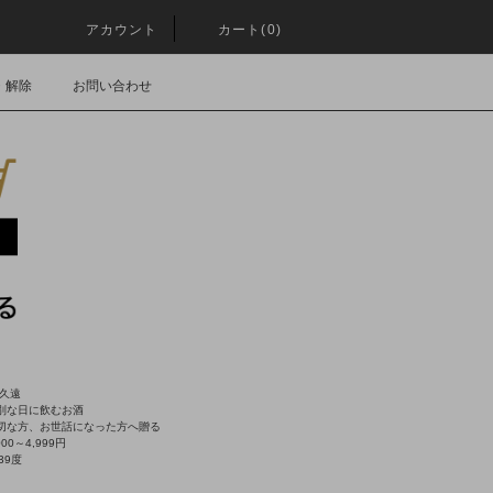
アカウント
カート(0)
・解除
お問い合わせ
 久遠
別な日に飲むお酒
切な方、お世話になった方へ贈る
000～4,999円
39度