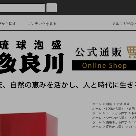
プから探す
コンテンツを見る
メルマガ登録
ホーム
>
泡盛
>
古酒 久遠
ホーム
>
銘柄から探す
>
古酒
ホーム
>
シーンから探す
>
特
ホーム
>
シーンから探す
>
大
ホーム
>
価格帯から探す
>
3,
ホーム
>
度数から探す
>
35～