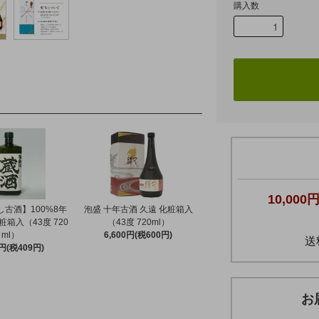
購入数
10,000
古酒】100%8年
泡盛 十年古酒 久遠 化粧箱入
粧箱入（43度 720
（43度 720ml）
ml）
6,600円(税600円)
送
0円(税409円)
お