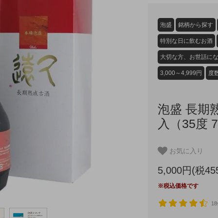
泡盛
銘柄から探す
特別な日に飲むお酒
大切な方、お世話に
3,000～4,999円
度
泡盛 長期
入（35度 7
お気に入り
5,000円(税45
※税込価格です
1