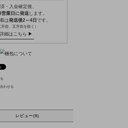
済・入金確定後、
3営業日に発送
します。
着は
発送後2～4日
です。
三升壺、五升壺を除く）
詳細はこちら ▶︎
る
合わせる
レビュー(9)