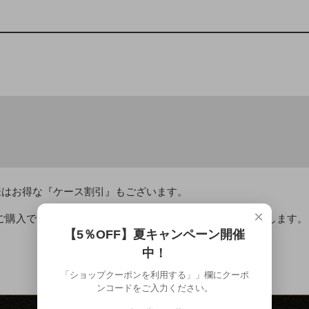
様はお得な『ケース割引』もございます。
×
のご購入で
￥27,000
です。 ＜もちろん、送料無料でお届け致します。
【5％OFF】夏キャンペーン開催
長期熟成古酒久遠×6本はこちら
中！
「ショップクーポンを利用する」」欄にクーポ
ンコードをご入力ください。