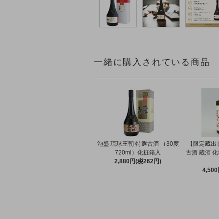
一緒に購入されている商品
泡盛 琉球王朝 特選古酒 （30度
【限定蔵出し
720ml）化粧箱入
古酒 蔵酒 化
2,880円(税262円)
4,50