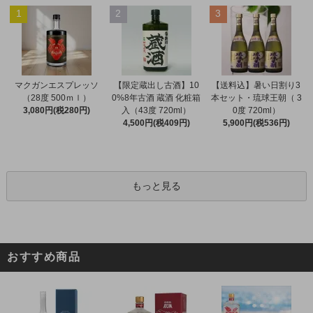
1
2
3
マクガンエスプレッソ
【限定蔵出し古酒】10
【送料込】暑い日割り3
（28度 500ｍｌ）
0%8年古酒 蔵酒 化粧箱
本セット・琉球王朝（ 3
3,080円(税280円)
入（43度 720ml）
0度 720ml）
4,500円(税409円)
5,900円(税536円)
もっと見る
おすすめ商品