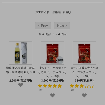
おすすめ順
価格順
新着順
< Prev
Next >
4
1
4
全
商品
-
表示
泡盛仕込み 琉球王朝味
【ちょこっとお得！ま
≪ラム酒香る大人のス
醂（高級 本みりん 300
とめ買い】 チョコっと
イーツ≫チョコっと
ml）
う。× 10袋
う。 （40g ）
2,500円(税227円)
3,500円(税259円)
380円(税28円)
4件
1件