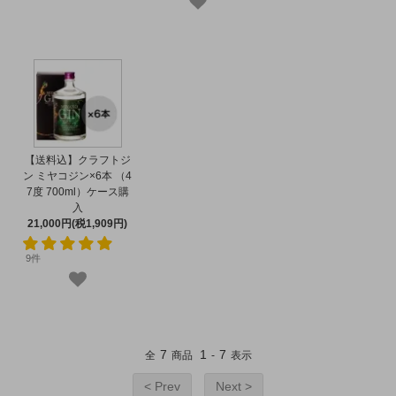
【送料込】クラフトジ
ン ミヤコジン×6本 （4
7度 700ml）ケース購
入
21,000円(税1,909円)
9件
7
1
7
全
商品
-
表示
< Prev
Next >