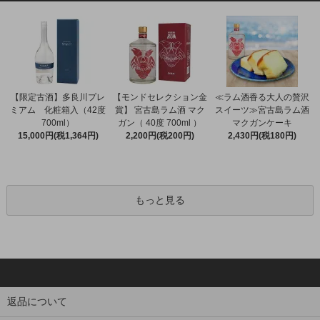
【限定古酒】多良川プレ
【モンドセレクション金
≪ラム酒香る大人の贅沢
ミアム 化粧箱入（42度
賞】 宮古島ラム酒 マク
スイーツ≫宮古島ラム酒
700ml）
ガン（ 40度 700ml ）
マクガンケーキ
15,000円(税1,364円)
2,200円(税200円)
2,430円(税180円)
もっと見る
返品について