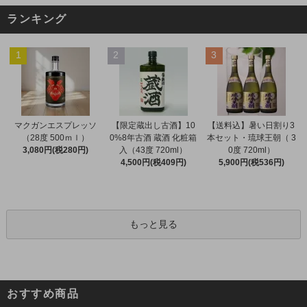
ランキング
1
2
3
マクガンエスプレッソ
【限定蔵出し古酒】10
【送料込】暑い日割り3
（28度 500ｍｌ）
0%8年古酒 蔵酒 化粧箱
本セット・琉球王朝（ 3
3,080円(税280円)
入（43度 720ml）
0度 720ml）
4,500円(税409円)
5,900円(税536円)
もっと見る
おすすめ商品