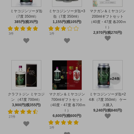
ミヤコジンソーダ缶
ミヤコジンソーダ缶×3
マクガン＆ミヤコジン
（7度 350ml）
缶（7度 350ml）
200mlギフトセット
385円(税35円)
1,155円(税105円)
（40度・47度 各200ｍ
ｌ）
2,970円(税270円)
3件
1件
クラフトジン ミヤコジ
マクガン＆ミヤコジン
ミヤコジンソーダ缶×2
ン （47度 700ml）
700mlギフトセット
4本（7度 350ml） ケー
3,900円(税355円)
（40度・47度 各700ｍ
ス購入
ｌ）
9,240円(税840円)
6,600円(税600円)
27件
1件