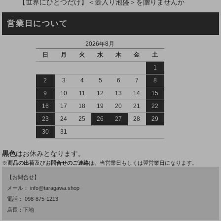
【世界にひとつだけ】＜壺入り泡盛＞を贈りませんか
営業日について
2026年8月
日
月
火
水
木
金
土
1
2
3
4
5
6
7
8
9
10
11
12
13
14
15
16
17
18
19
20
21
22
23
24
25
26
27
28
29
30
31
黒色
はお休みとなります。
※
商品の出荷
及び
お問合せのご連絡
は、当営業日もしくは翌営業日になります。
【お問合せ】
メール：
info@taragawa.shop
電話：
098-875-1213
店長：下地