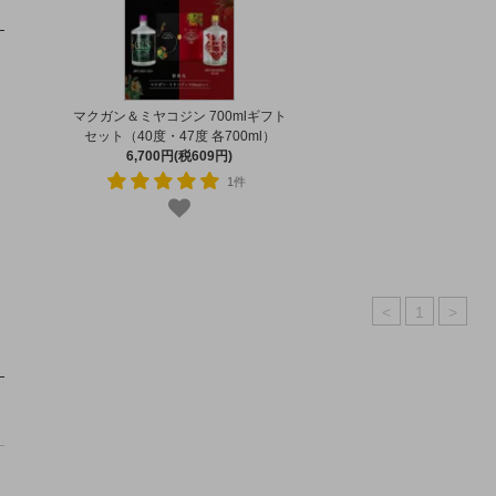
マクガン＆ミヤコジン 700mlギフト
セット（40度・47度 各700ml）
6,700円(税609円)
1件
<
1
>