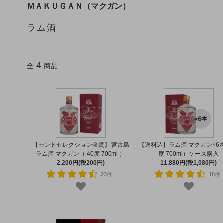
ＭＡＫＵＧＡＮ（マクガン）
ラム酒
4
全
商品
【モンドセレクション金賞】 宮古島
【送料込】ラム酒 マクガン×6本
ラム酒 マクガン（ 40度 700ml ）
度 700ml）ケース購入
2,200円(税200円)
11,880円(税1,080円)
23件
18件